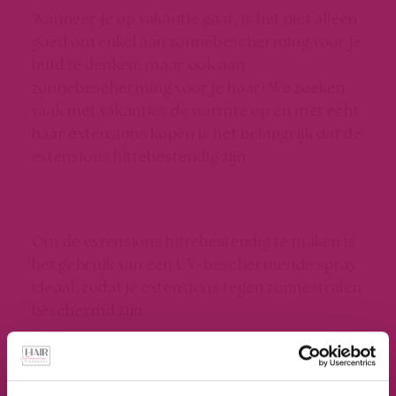
Wanneer je op vakantie gaat, is het niet alleen
goed om enkel aan zonnebescherming voor je
huid te denken, maar ook aan
zonnebescherming voor je haar! We zoeken
vaak met vakanties de warmte op en met
echt
haar extensions kopen
is het belangrijk dat de
extensions hittebestendig zijn.
Om de extensions hittebestendig te maken is
het gebruik van een UV-beschermende spray
ideaal, zodat je extensions tegen zonnestralen
beschermd zijn.
Verder is het bij
extensions kopen
altijd