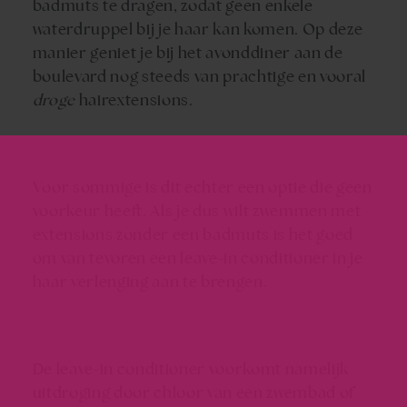
badmuts te dragen, zodat geen enkele
waterdruppel bij je haar kan komen. Op deze
manier geniet je bij het avonddiner aan de
boulevard nog steeds van prachtige en vooral
droge
hairextensions.
Voor sommige is dit echter een optie die geen
voorkeur heeft. Als je dus wilt
zwemmen met
extensions
zonder een badmuts is het goed
om van tevoren een leave-in conditioner in je
haar verlenging
aan te brengen.
De leave-in conditioner voorkomt namelijk
uitdroging door chloor van een zwembad of