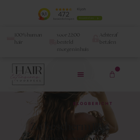
100% human
voor 22:00
Achteraf
hair
besteld
betalen
morgen in huis
0
BLOGBERICHT
Zo bescherm jij je
hairextensions