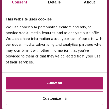
Consent
Details
About
belangrijk om een goede haarverzorging
tijdens de vakantie te hebben, doordat je van
klimaat veranderd en aan het reizen bent. Bij
This website uses cookies
kun je naast
hair
Hairextensions Voordeel
We use cookies to personalise content and ads, to
extensions kopen
ook je verdere
provide social media features and to analyse our traffic.
haarverzorging voor vakanties en zwemmen
We also share information about your use of our site with
vinden, zoals de
of
DoubleHair Aftercare Travelset
our social media, advertising and analytics partners who
de
.
may combine it with other information that you’ve
Balmain Aftercare Set
provided to them or that they’ve collected from your use
of their services.
Hopelijk ben je na het lezen van deze blog
volledig voorbereid op vakanties en zwemmen
Allow all
met je hairextensions en kun je nog steeds
genieten van een mooie
haar verlenging
en
Customize
volume!