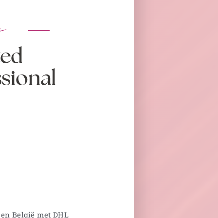
s
ted
ssional
 en België met DHL