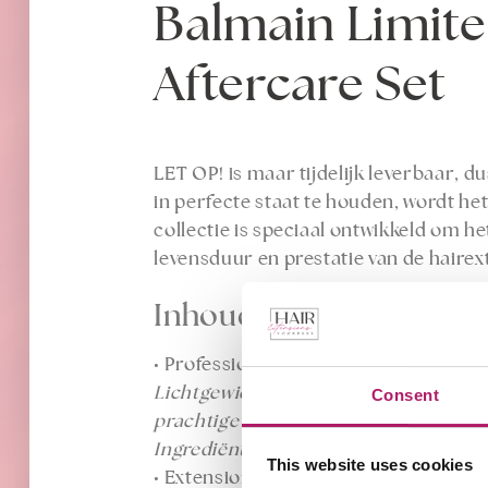
Balmain Limite
Aftercare Set
LET OP! is maar tijdelijk leverbaar, 
in perfecte staat te houden, wordt he
collectie is speciaal ontwikkeld om he
levensduur en prestatie van de hairex
Inhoud:
• Professional Aftercare Shine Spray, 
Lichtgewicht, UV-beschermende spray v
Consent
prachtige glans. De Shine Spray is spe
Ingrediënten: cyclopenlasiloxane, phe
This website uses cookies
• Extension Brush mini Rose.