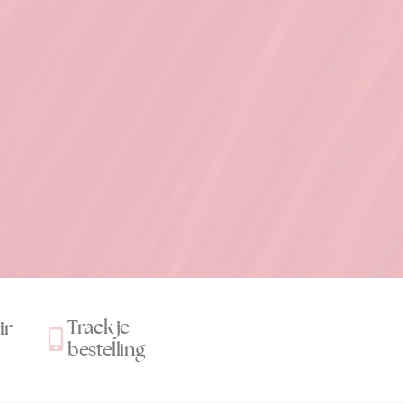
Track je
ir
bestelling