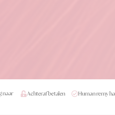
g naar
Achteraf betalen
Human remy ha