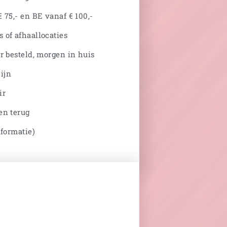
 75,- en BE vanaf € 100,-
 of afhaallocaties
r besteld, morgen in huis
ijn
ir
en terug
nformatie)