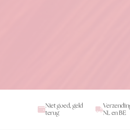
Niet goed, geld
Verzendin
terug
NL en BE