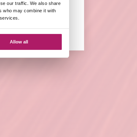
se our traffic. We also share
ers who may combine it with
 services.
Allow all