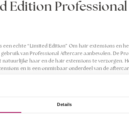
d Edition Professional
dus een echte “Limited Edition” Om hair extensions en he
t gebruik van Professional Aftercare aanbevolen. De Pro
t natuurlijke haar en de hair extensions te verzorgen. H
tensions en is een onmisbaar onderdeel van de aftercar
75ml
errijkt met Vitamine E en Argan olie. Reflecteert het li
Details
ciaal ontworpen voor hair extensions.
nyl trimethicone, tocopheryl acetate panthenol, argania 