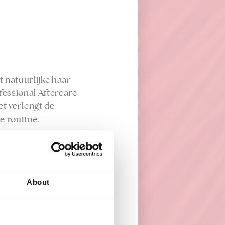
t natuurlijke haar
fessional Aftercare
et verlengt de
e routine.
cht en geeft zo een
About
spinosa kernel oil.