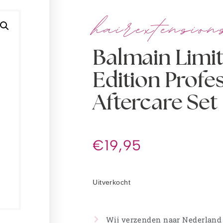
hairextension
Balmain Limi
Edition Profe
Aftercare Set
€
19,95
Uitverkocht
Wij verzenden naar Nederland