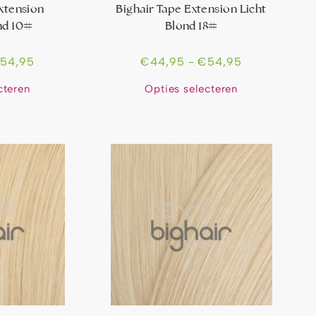
Extension
Bighair Tape Extension Licht
nd 10#
Blond 18#
€
54,95
€
44,95
-
€
54,95
cteren
Opties selecteren