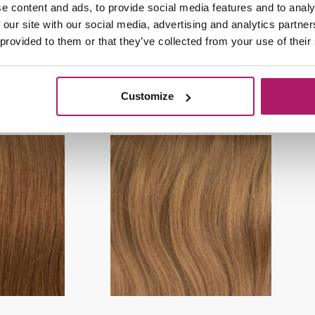
ension Diep
Bighair Tape Extension
e content and ads, to provide social media features and to analy
in 2#
Donker Bruin 4#
 our site with our social media, advertising and analytics partn
 provided to them or that they’ve collected from your use of their
€
49,95
€
39,95
-
€
49,95
cteren
Opties selecteren
Customize