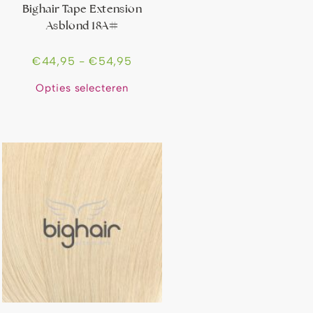
Bighair Tape Extension
Asblond 18A#
€
44,95
-
€
54,95
Opties selecteren