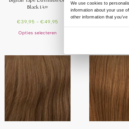
Bighair Tape Extension Off
Bighair Tape Ext
We use cookies to personalis
Black 1A#
Donkerbru
information about your use of
other information that you’ve
€
39,95
-
€
49,95
€
39,95
-
Opties selecteren
Opties sele