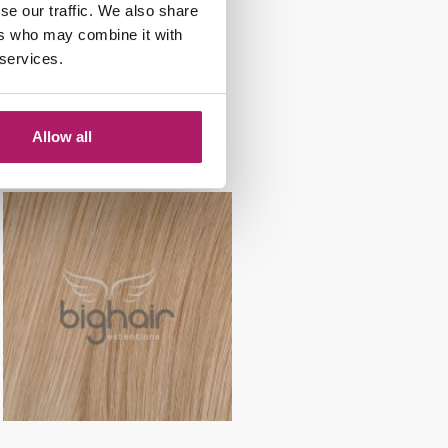
Bighair Tape Extension
se our traffic. We also share
Midden Bruin 6#
ers who may combine it with
 services.
€
39,95
-
€
49,95
Opties selecteren
Allow all