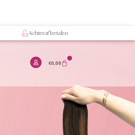
Achteraf betalen
0
€
0,00