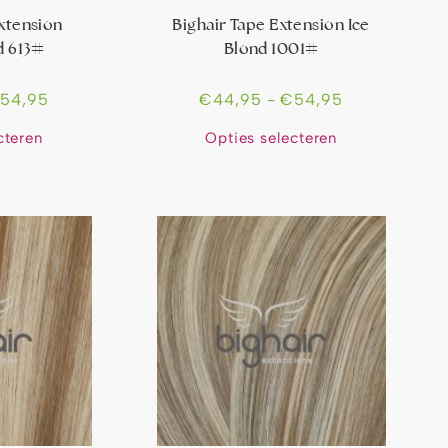
Extension
Bighair Tape Extension Ice
d 613#
Blond 1001#
€
54,95
€
44,95
-
€
54,95
cteren
Opties selecteren