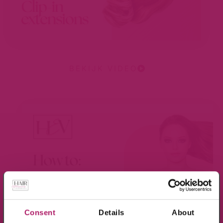
BEKIJK VIDEO
×
Meld je aan voor de nieuwsbrief en ontvang
10% KORTING!
Consent
Details
About