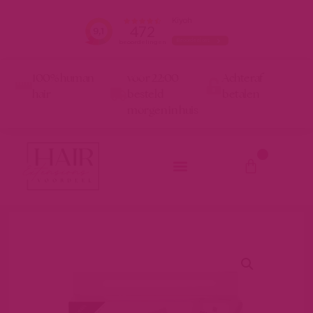
100% human
voor 22:00
Achteraf
hair
besteld
betalen
morgen in huis
0