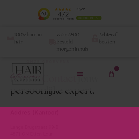
100% human
voor 22:00
Achteraf
hair
besteld
betalen
morgen in huis
ONZE GEGEVENS
0
Kom in
Contact
jouw
persoonlijke expert.
Addres (kantoor)
Lange Brugstraat 99-B
4871 CN Etten-Leur