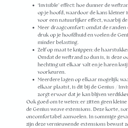
‘Invisible’ effect:
hoe dunner de weftrand
op je hoofd, waardoor de kans kleiner 
voor een natuurlijker effect, waarbij de 
Meer draagcomfort:
omdat de randen ee
druk op je hoofdhuid en voelen de Geni
mínder belasting.
Zelf op maat te knippen:
de haarstukken
Omdat de weftrand zo dun is, is deze o
hechting uit elkaar valt en je haren kwi
voorkeuren.
Meerdere lagen op elkaar mogelijk:
waa
elkaar plaatst, is dit bij de Genius / I
zorgt ervoor dat je kan blijven verdik
Ook goed om te weten: er zitten geen kleine
de Genius weave extensions. Deze korte, som
oncomfortabel aanvoelen. In sommige gevall
zijn deze vernieuwende extensions bewust zo