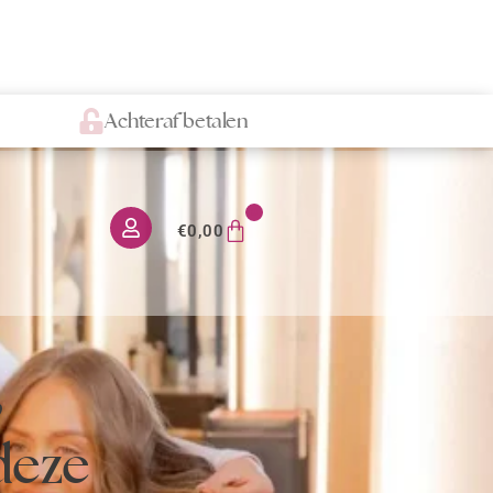
Achteraf betalen
0
€
0,00
,
deze