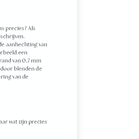
ns precies? Als
mschrijven.
 de aanhechting van
orbeeld een
trand van 0,7 mm
erdoor blenden de
ering van de
ar wat zijn precies