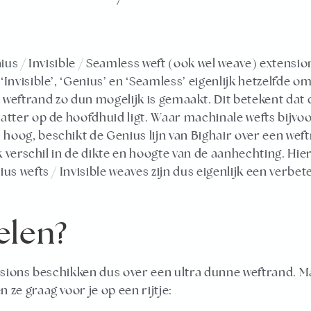
nius / Invisible / Seamless weft (ook wel weave) extensio
Invisible’, ‘Genius’ en ‘Seamless’ eigenlijk hetzelfde o
 weftrand zo dun mogelijk is gemaakt. Dit betekent dat
atter op de hoofdhuid ligt. Waar machinale wefts bijvo
hoog, beschikt de Genius lijn van Bighair over een wef
jk verschil in de dikte en hoogte van de aanhechting. Hi
us wefts / Invisible weaves zijn dus eigenlijk een verbet
delen?
ensions beschikken dus over een ultra dunne weftrand. Ma
ze graag voor je op een rijtje: