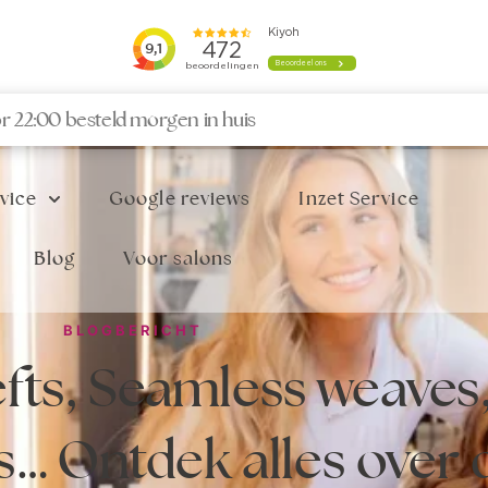
r 22:00 besteld morgen in huis
vice
Google reviews
Inzet Service
Blog
Voor salons
BLOGBERICHT
fts, Seamless weaves
es… Ontdek alles over 