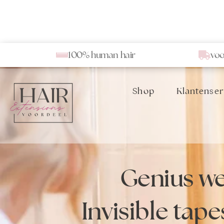
100% human hair
voo
Shop
Klantenser
Genius we
Invisible tap