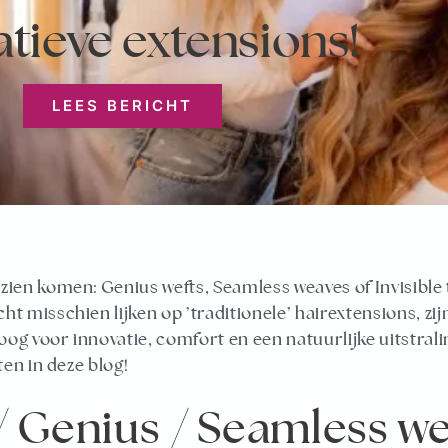
atieve extensions!
LEES BERICHT
zien komen: Genius wefts, Seamless weaves of Invisible
t misschien lijken op ’traditionele’ hairextensions, zijn
oog voor innovatie, comfort en een natuurlijke uitstralin
ten in deze blog!
 / Genius / Seamless we