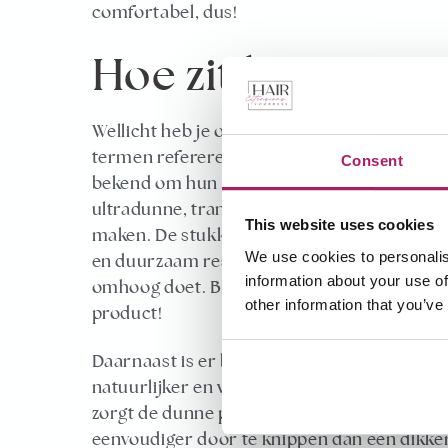
comfortabel, dus!
Hoe zit het met in
Wellicht heb je ook weleens gehoord van de t
termen refereren in principe ook gewoon naa
Consent
bekend om hun onzichtbare bevestiging. Hie
ultradunne, transparante tape. Deze wordt g
This website uses cookies
maken. De stukken worden in het haar geplak
We use cookies to personalis
en duurzaam resultaat. Omdat het stukje pla
information about your use of
omhoog doet. Bij oudere varianten was dit so
other information that you’ve
product!
Daarnaast is er bij
slim / invisible tape extensi
natuurlijker en valt de tape-lijn nóg minder
zorgt de dunne plakband er ook voor dat je
eenvoudiger door te knippen dan een dikker