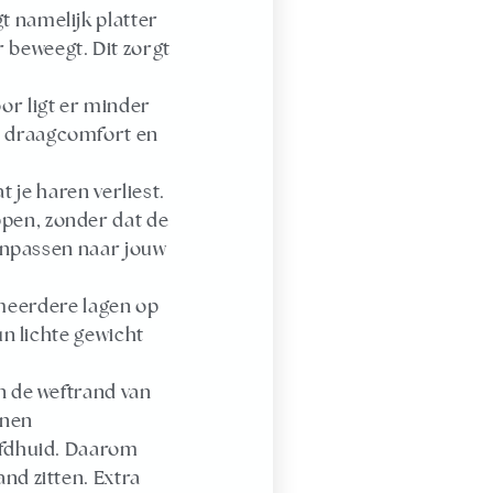
t namelijk platter
r beweegt. Dit zorgt
oor ligt er minder
ér draagcomfort en
je haren verliest.
ppen, zonder dat de
 aanpassen naar jouw
 meerdere lagen op
un lichte gewicht
n de weftrand van
nnen
oofdhuid. Daarom
nd zitten. Extra