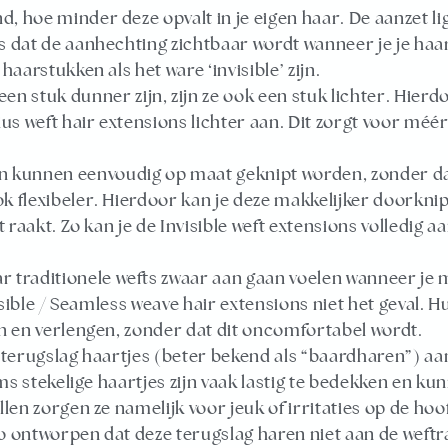
, hoe minder deze opvalt in je eigen haar. De aanzet lig
is dat de aanhechting zichtbaar wordt wanneer je je haa
haarstukken als het ware ‘invisible’ zijn.
n stuk dunner zijn, zijn ze ook een stuk lichter. Hierd
us weft hair extensions lichter aan. Dit zorgt voor mé
 kunnen eenvoudig op maat geknipt worden, zonder dat 
ok flexibeler. Hierdoor kan je deze makkelijker doorkni
jt raakt. Zo kan je de Invisible weft extensions volledig
r traditionele wefts zwaar aan gaan voelen wanneer je
nvisible / Seamless weave hair extensions niet het geval. H
ken en verlengen, zonder dat dit oncomfortabel wordt.
 terugslag haartjes (beter bekend als “baardharen”) aa
s stekelige haartjes zijn vaak lastig te bedekken en ku
en zorgen ze namelijk voor jeuk of irritaties op de h
 ontworpen dat deze terugslag haren niet aan de weftra