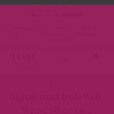
100% human
voor 22:00
Achteraf
hair
besteld
betalen
morgen in huis
0
WINKEL
Bighair machinale Weft-
Weave Silver-Line