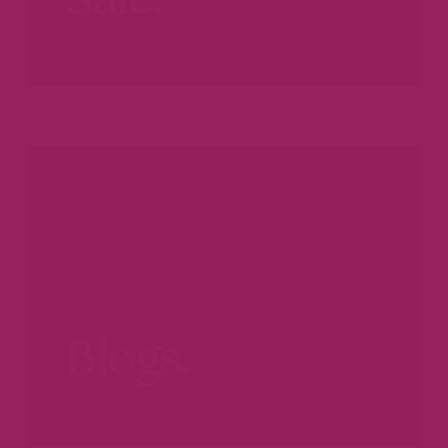
VOORDAT ZE WEG ZIJN...
Blogs.
LEER MEER...