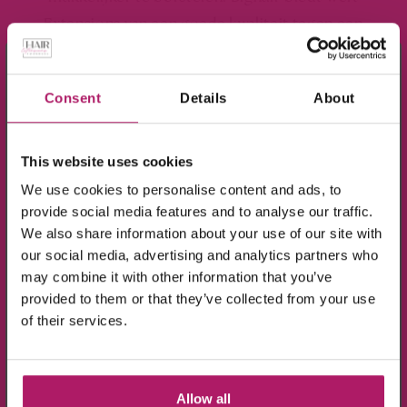
Extensions van een goede kwaliteit tegen een
betaalbare prijs.
×
Meld je aan voor de nieuwsbrief en ontvang
van
zijn verkrijgbaar:
Wefts Extensions
Bighair
Consent
Details
About
10% KORTING!
In 18 kleuren
This website uses cookies
Op alle producten in de webshop
Naturel Wave
(m.u.v. de sale-producten).
We use cookies to personalise content and ads, to
Lengtes van 40cm, 50cm en 60cm
provide social media features and to analyse our traffic.
Breedte van de weft is 65 cm – 50 gram of 130cm
We also share information about your use of our site with
-100 gram
our social media, advertising and analytics partners who
Herplaatsbaar
may combine it with other information that you’ve
Geeft je haar lengte en extra volume
provided to them or that they’ve collected from your use
of their services.
Voor een complete verlenging heb je voldoende aan 2
Ik ga akkoord met de verwerking van mijn
sets. Heb je veel en/of dik haar dan raden we 3/4 sets
gegevens, zoals is aangegeven in de
privacyverklaring
.
aan. Voor de verzorging van de Weft Extensions
Aanmelden!
Allow all
adviseren wij een verzorgingspakket. Met deze