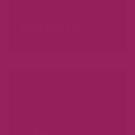
Hot items.
WEES ER SNEL BIJ...
Sale.