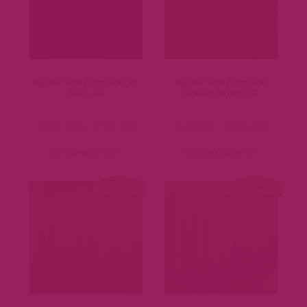
Bighair Weft Extension Jet
Bighair Weft Extension
Black 1#
Donker Blond 10#
€
38,50
-
€
72,50
€
41,95
-
€
75,95
Opties selecteren
Opties selecteren
Aanbieding!
Aanbieding!