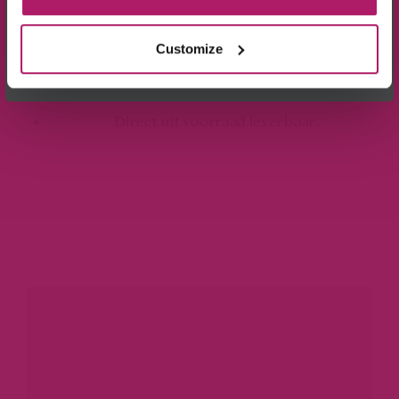
verzorgingsproducten houd je de
in
Extensions
Wees de eerste die op de hoogte is van de
Customize
optimale conditie en kun je langer genieten van jouw
aanbiedingen en nieuwtjes.
haarverlenging.
Direct uit voorraad leverbaar.