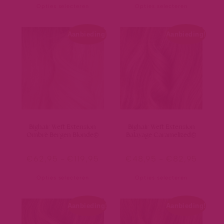
Opties selecteren
Opties selecteren
Aanbieding!
Aanbieding!
Bighair Weft Extension
Bighair Weft Extension
Ombrè Bergen Blonde©
Balayage Caramelized©
€
62,95
-
€
119,95
€
48,95
-
€
82,95
Opties selecteren
Opties selecteren
Aanbieding!
Aanbieding!