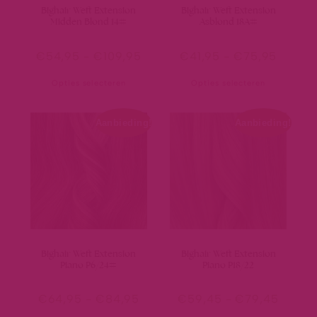
Bighair Weft Extension
Bighair Weft Extension
Midden Blond 14#
Asblond 18A#
€
54,95
-
€
109,95
€
41,95
-
€
75,95
Opties selecteren
Opties selecteren
Aanbieding!
Aanbieding!
Bighair Weft Extension
Bighair Weft Extension
Piano P6/24#
Piano P18/22
€
64,95
-
€
84,95
€
59,45
-
€
79,45