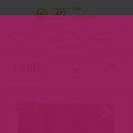
100% human
voor 22:00
Achteraf
hair
besteld
betalen
morgen in huis
0
Aanbieding!