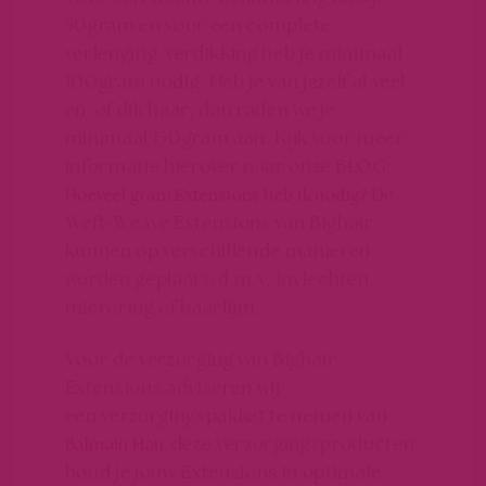
50gram en voor een complete
verlenging/verdikking heb je minimaal
100gram nodig. Heb je van jezelf al veel
en/of dik haar, dan raden we je
minimaal 150gram aan. Kijk voor meer
informatie hierover naar onze BLOG:
De
Hoeveel gram Extensions heb ik nodig?
Weft-Weave Extensions van Bighair
kunnen op verschillende manieren
worden geplaats; d.m.v. invlechten,
microring of haarlijm.
Voor de verzorging van Bighair
Extensions adviseren wij
een verzorgingspakket te nemen van
deze verzorgingsproducten
Balmain Hair
houd je jouw Extensions in optimale