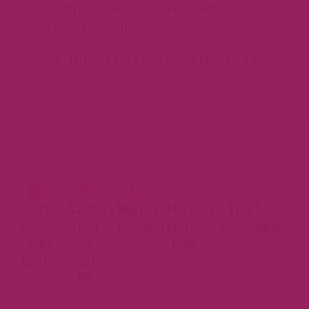
conditie en kun je langer genieten van
je haar verlenging.
Direct uit voorraad leverbaar
Niet
Verzending
Achteraf
Human
Track je
goed,
naar
betalen
remy
bestelling
geld
NL
hair
terug
en
BE