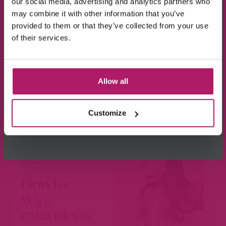
our social media, advertising and analytics partners who
may combine it with other information that you’ve
provided to them or that they’ve collected from your use
of their services.
Ik ga akkoord met de verwerking van mijn
gegevens, zoals is aangegeven in de
privacyverklaring
.
Allow all
Aanmelden!
BEKIJK VIDEO
Customize
Wees de eerste die op de hoogte is van de
aanbiedingen en nieuwtjes.