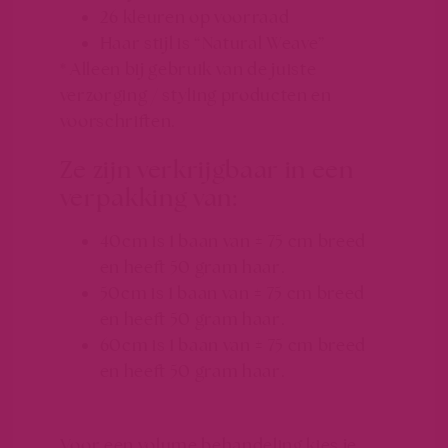
26 kleuren op voorraad
Haar stijl is “Natural Weave”
* Alleen bij gebruik van de juiste
verzorging / styling producten en
voorschriften.
Ze zijn verkrijgbaar in een
verpakking van:
40cm is 1 baan van ± 75 cm breed
en heeft 50 gram haar.
50cm is 1 baan van ± 75 cm breed
en heeft 50 gram haar.
60cm is 1 baan van ± 75 cm breed
en heeft 50 gram haar.
Voor een volume behandeling kies je