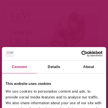
×
Consent
Details
About
Meld je aan voor de nieuwsbrief en ontvang
BEKIJK VIDEO
10% KORTING!
This website uses cookies
We use cookies to personalise content and ads, to
Op alle producten in de webshop
provide social media features and to analyse our traffic.
(m.u.v. de sale-producten).
We also share information about your use of our site with