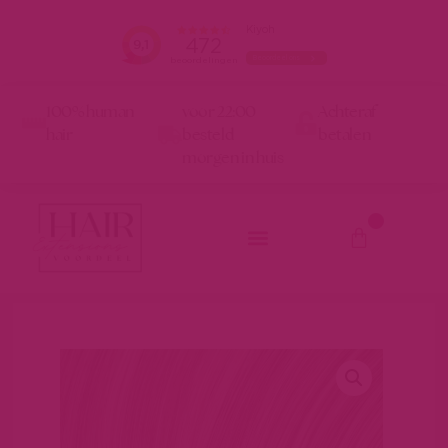
100% human
voor 22:00
Achteraf
hair
besteld
betalen
morgen in huis
0