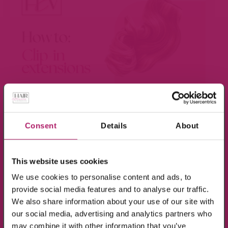
×
Meld je aan voor de nieuwsbrief en ontvang
BEKIJK VIDEO
10% KORTING!
Consent
Details
About
Op alle producten in de webshop
This website uses cookies
(m.u.v. de sale-producten).
We use cookies to personalise content and ads, to
provide social media features and to analyse our traffic.
We also share information about your use of our site with
our social media, advertising and analytics partners who
may combine it with other information that you’ve