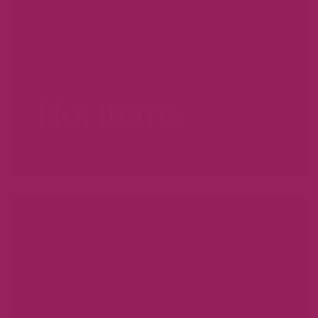
Hot items.
WEES ER SNEL BIJ...