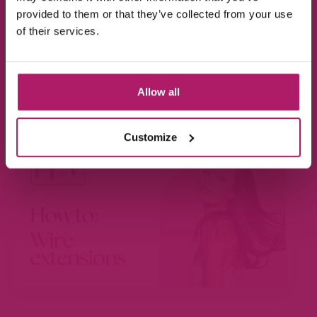
provided to them or that they’ve collected from your use
Ik ga akkoord met de verwerking van mijn
of their services.
gegevens, zoals is aangegeven in de
privacyverklaring
.
Aanmelden!
BEKIJK VIDEO
Allow all
Wees de eerste die op de hoogte is van de
aanbiedingen en nieuwtjes.
Customize