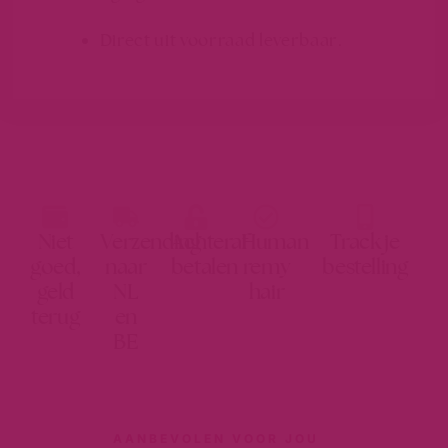
Direct uit voorraad leverbaar.
Niet
Verzending
Achteraf
Human
Track je
goed,
naar
betalen
remy
bestelling
geld
NL
hair
terug
en
BE
AANBEVOLEN VOOR JOU