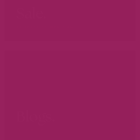
Sale.
VOORDAT ZE WEG ZIJN...
Blogs.
LEER MEER...