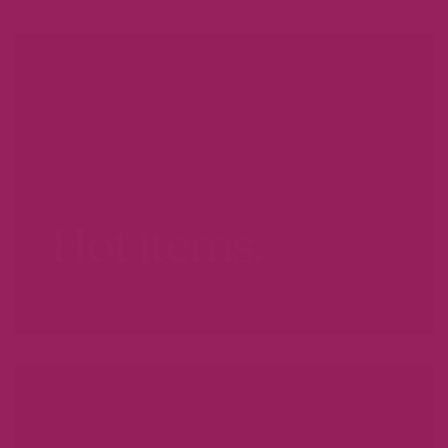
Hot items.
WEES ER SNEL BIJ...