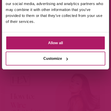
our social media, advertising and analytics partners who
may combine it with other information that you’ve
provided to them or that they’ve collected from your use
Ik ga akkoord met de verwerking van mijn
of their services.
gegevens, zoals is aangegeven in de
privacyverklaring
.
Aanmelden!
Allow all
Wees de eerste die op de hoogte is van de
BEKIJK VIDEO
aanbiedingen en nieuwtjes.
Customize