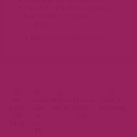
Extensions in optimale conditie en kun
je langer genieten van je haar
verlenging.
Direct uit voorraad leverbaar.
Niet
Verzending
Achteraf
Human
Track je
goed,
naar
betalen
remy
bestelling
geld
NL
hair
terug
en
BE