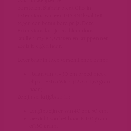
ook makkelijker te
borstelen. Bighair biedt Clip-in
Extensions van een GOEDE kwaliteit
tegen een betaalbare prijs. Deze
Extensions kun je probleemloos
krullen, stylen, wassen en knippen net
zoals je eigen haar.
Leverbaar in twee verschillende banen:
1 baan van +/- 30 cm breed met 4
clips + Extra Wire. (120 of 150 gram
haar)
Ze zijn verkrijgbaar in:
Lengtes zijn er van 40 cm, 50 cm.
Gewicht van het haar is 120 gram
of 150 gram.