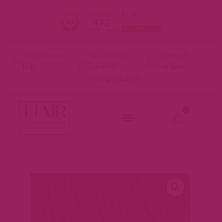
100% human
voor 22:00
Achteraf
hair
besteld
betalen
morgen in huis
0