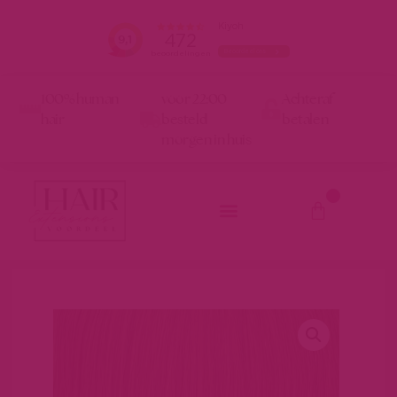
100% human
voor 22:00
Achteraf
hair
besteld
betalen
morgen in huis
0