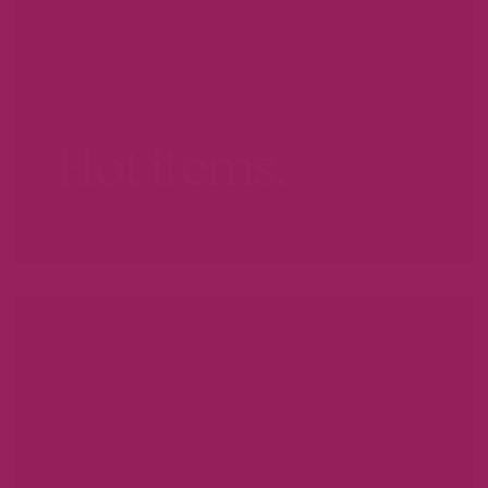
Hot items.
WEES ER SNEL BIJ...