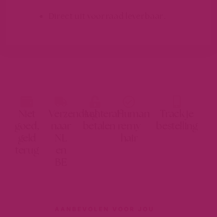
Direct uit voorraad leverbaar.
Niet
Verzending
Achteraf
Human
Track je
goed,
naar
betalen
remy
bestelling
geld
NL
hair
terug
en
BE
AANBEVOLEN VOOR JOU