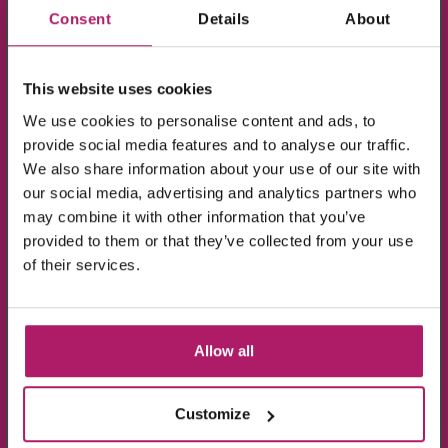
10% KORTING!
Consent
Details
About
Op alle producten in de webshop
This website uses cookies
(m.u.v. de sale-producten).
We use cookies to personalise content and ads, to
provide social media features and to analyse our traffic.
We also share information about your use of our site with
our social media, advertising and analytics partners who
may combine it with other information that you’ve
BEKIJK VIDEO
provided to them or that they’ve collected from your use
Ik ga akkoord met de verwerking van mijn
of their services.
gegevens, zoals is aangegeven in de
privacyverklaring
.
Aanmelden!
Allow all
Wees de eerste die op de hoogte is van de
aanbiedingen en nieuwtjes.
Customize