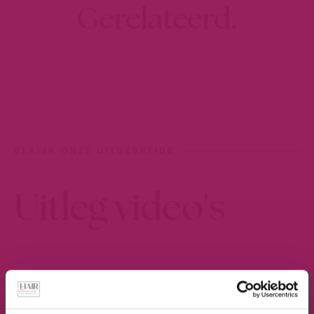
Gerelateerd.
BEKIJK ONZE UITGEBREIDE
Uitleg video's
×
Meld je aan voor de nieuwsbrief en ontvang