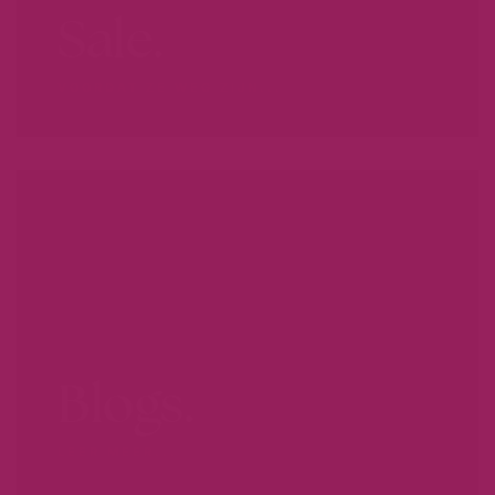
Sale.
VOORDAT ZE WEG ZIJN...
Blogs.
LEER MEER...