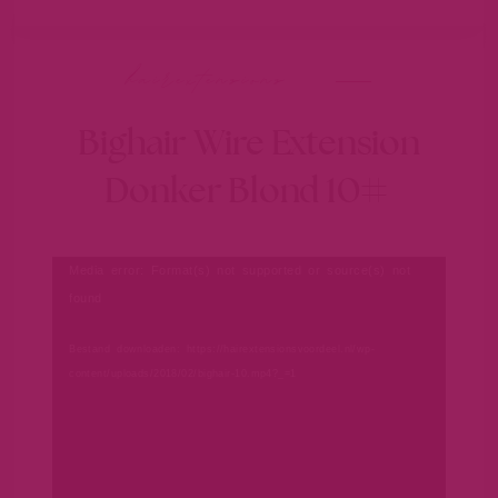
hairextensions
Bighair Wire Extension
Donker Blond 10#
Videospeler
Media error: Format(s) not supported or source(s) not
found
Bestand downloaden: https://hairextensionsvoordeel.nl/wp-
content/uploads/2018/02/bighair-10.mp4?_=1