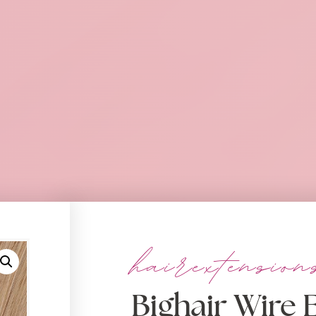
hairextension
Bighair Wire 