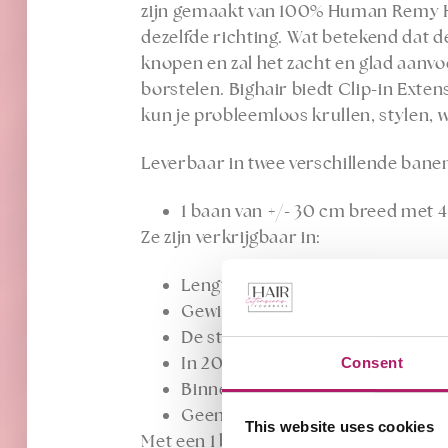
zijn gemaakt van 100% Human Remy Hai
dezelfde richting. Wat betekend dat de
knopen en zal het zacht en glad aanvo
borstelen. Bighair biedt Clip-in Exte
kun je probleemloos krullen, stylen, 
Leverbaar in twee verschillende bane
1 baan van +/- 30 cm breed met 4 
Ze zijn verkrijgbaar in:
Lengtes zijn er van 40 cm, 50 cm
Gewicht van het haar is 120 gram
De stijl van het haar is Natural W
In 20 verschillende kleuren te be
Consent
Binnen 1 minuut lengte en volum
Geen schade aan eigen haar.
This website uses cookies
Met een 1 baan Clip-in / Wire extensi