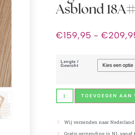
Asblond 18A
€
159,95
-
€
209,9
Lengte /
Gewicht
TOEVOEGEN AAN
Wij verzenden naar Nederland
Gratis verzending in NL vanaf €