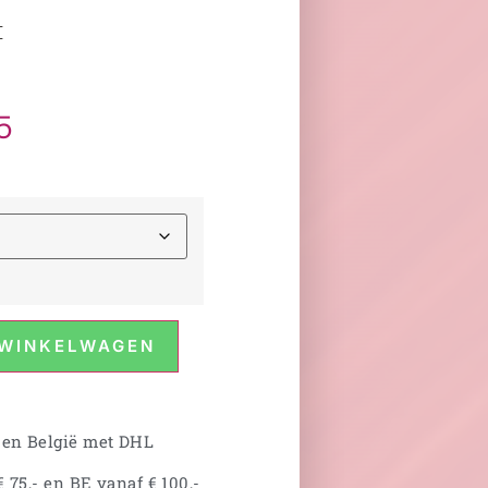
#
5
 WINKELWAGEN
 en België met DHL
 75,- en BE vanaf € 100,-