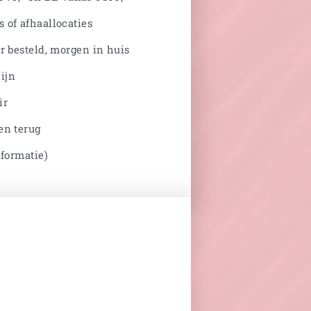
 of afhaallocaties
r besteld, morgen in huis
ijn
ir
en terug
nformatie)