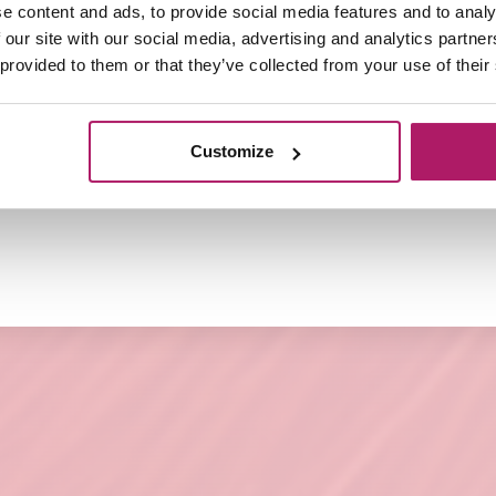
e content and ads, to provide social media features and to analy
delijk gebruik en gemakkelijk zelf aan te brengen.
 our site with our social media, advertising and analytics partn
 provided to them or that they’ve collected from your use of their
ions adviseren wij een verzorgingspakket te nemen van
w Extensions in optimale conditie en kun je langer gen
Customize