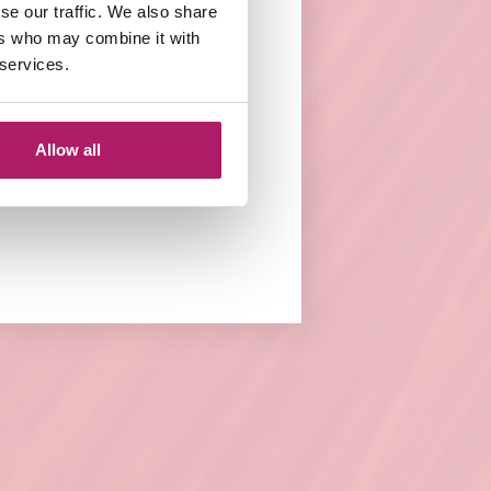
se our traffic. We also share
ers who may combine it with
 services.
met
Balmain Hair
ieten van je haar
Allow all