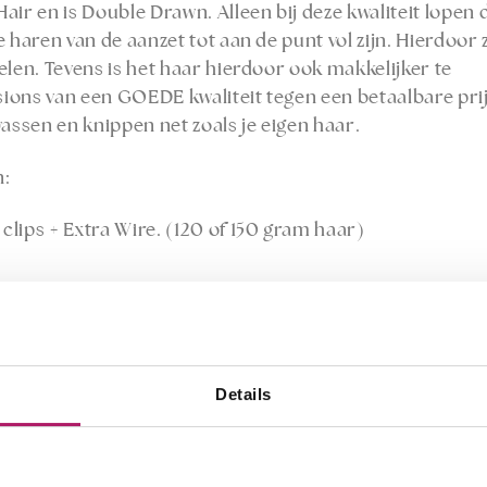
r en is Double Drawn. Alleen bij deze kwaliteit lopen
 haren van de aanzet tot aan de punt vol zijn. Hierdoor
elen. Tevens is het haar hierdoor ook makkelijker te
nsions van een GOEDE kwaliteit tegen een betaalbare pri
wassen en knippen net zoals je eigen haar.
n:
clips + Extra Wire. (120 of 150 gram haar)
.
 of 150 gram.
ave.
stellen.
Details
e.
ons van Bighair creëer je in een handomdraai meer volu