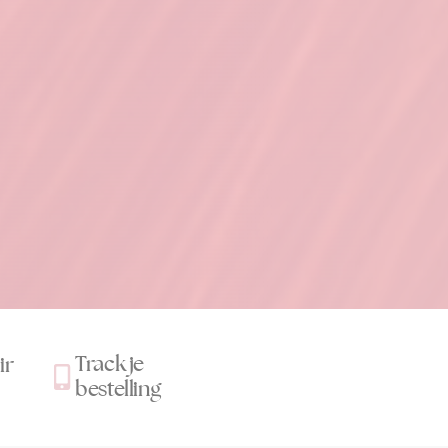
Track je
ir
bestelling