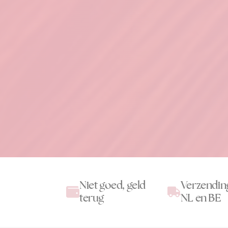
Niet goed, geld
Verzendin
terug
NL en BE