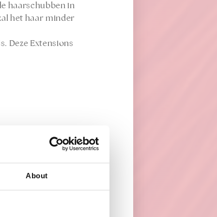
 de haarschubben in
 zal het haar minder
js. Deze Extensions
About
me en lengte. Deze