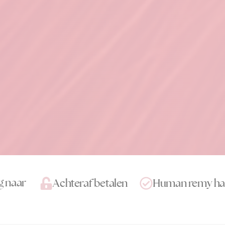
g naar
Achteraf betalen
Human remy ha