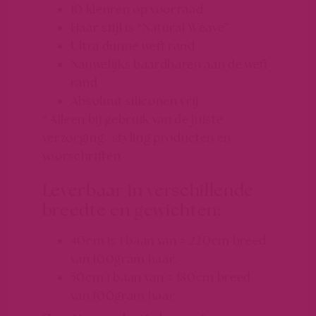
10 kleuren op voorraad
Haar stijl is “Natural Weave”
Ultra dunne weft rand
Nauwelijks baardharen aan de weft
rand
Absoluut siliconen vrij
* Alleen bij gebruik van de juiste
verzorging /styling producten en
voorschriften.
Leverbaar in verschillende
breedte en gewichten:
40cm is 1 baan van ± 220cm breed
van 100gram haar.
50cm 1 baan van ± 180cm breed
van 100gram haar.