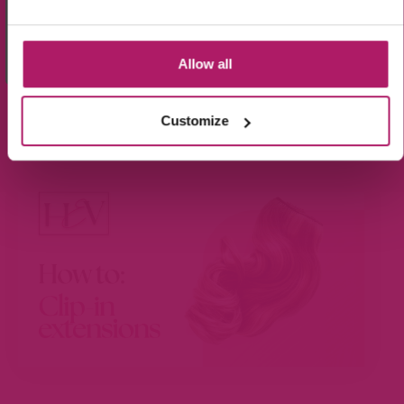
BEKIJK ONZE UITGEBREIDE
Wees de eerste die op de hoogte is van de
aanbiedingen en nieuwtjes.
Uitleg video's
Allow all
Customize