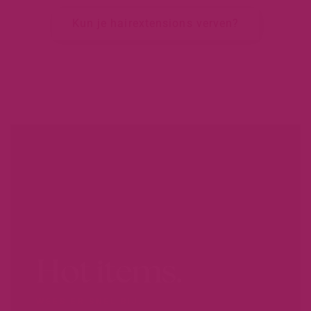
Kun je hairextensions verven?
Hot items.
WEES ER SNEL BIJ...