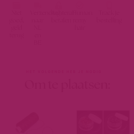
Niet
Verzending
Achteraf
Human
Track je
goed,
naar
betalen
remy
bestelling
geld
NL
hair
terug
en
BE
HET VOLGENDE HEB JE NODIG
Om te plaatsen: