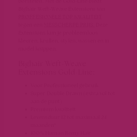
borstelen. Met de Gold-Line biedt
Bighair Weft-Weave Extensions van
PROFFESIONELE TOP KWALITEIT
tegen een
MESSCHERPE PRIJS.
Deze
Extensions kun je probleemloos
kleuren, krullen, stylen, wassen en in
model knippen.
Bighair Weft-Weave
Extensions Gold-Line:
Voor Professioneel gebruik
Super Double Drawn (extra vol tot
aan de punt)
Premium kwaliteit
Levensduur 12 tot maximaal 24
maanden*
100% Human Remy Hair