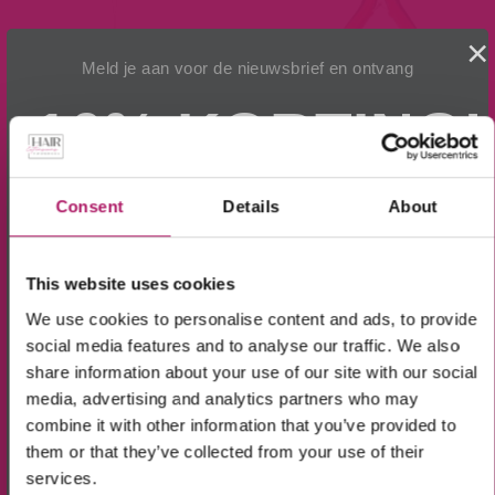
×
Meld je aan voor de nieuwsbrief en ontvang
10% KORTING!
Naald (loop) voor
Extension Tang met
Op alle producten in de webshop
Microring-Extensions
rechte punt
(m.u.v. de sale-producten).
Consent
Details
About
€
8,95
€
8,95
This website uses cookies
Toevoegen aan
Toevoegen aan
We use cookies to personalise content and ads, to provide
winkelwagen
winkelwagen
social media features and to analyse our traffic. We also
share information about your use of our site with our social
Ik ga akkoord met de verwerking van mijn
media, advertising and analytics partners who may
gegevens, zoals is aangegeven in de
privacyverklaring
.
combine it with other information that you’ve provided to
Aanmelden!
them or that they’ve collected from your use of their
services.