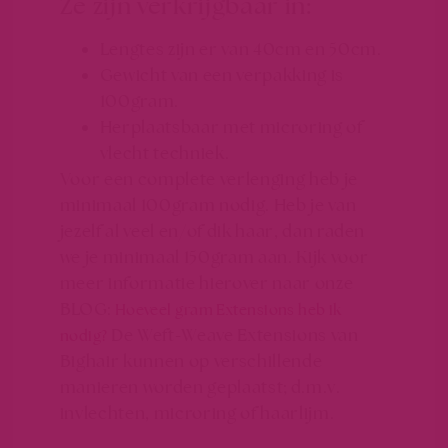
Ze zijn verkrijgbaar in:
Lengtes zijn er van 40cm en 50cm.
Gewicht van een verpakking is
100gram.
Herplaatsbaar met microring of
vlecht techniek.
Voor een complete verlenging heb je
minimaal 100gram nodig. Heb je van
jezelf al veel en/of dik haar, dan raden
we je minimaal 150gram aan. Kijk voor
meer informatie hierover naar onze
BLOG:
Hoeveel gram Extensions heb ik
De Weft-Weave Extensions van
nodig?
Bighair kunnen op verschillende
manieren worden geplaatst; d.m.v.
invlechten, microring of haarlijm.