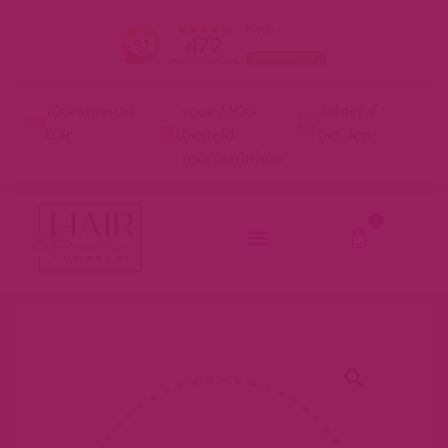
100% human
voor 22:00
Achteraf
hair
besteld
betalen
morgen in huis
0