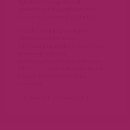
Bighair kunnen op verschillende
manieren worden geplaatst; d.m.v.
invlechten, microring of haarlijm.
Voor de verzorging van Bighair
Extensions adviseren wij
een verzorgingspakket te nemen van
Met deze
Balmain Hair
verzorgingsproducten houd je jouw
Extensions in optimale conditie en kun
je langer genieten van je haar
verlenging.
Direct uit voorraad leverbaar!