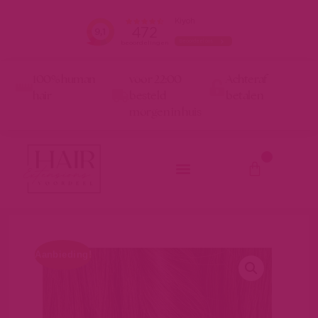
100% human
voor 22:00
Achteraf
hair
besteld
betalen
morgen in huis
0
Aanbieding!