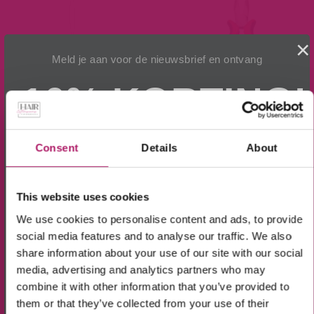
×
Meld je aan voor de nieuwsbrief en ontvang
10% KORTING!
Op alle producten in de webshop
Naald (loop) voor
Extension Tang met
(m.u.v. de sale-producten).
Consent
Details
About
Microring-Extensions
rechte punt
€
8,95
€
8,95
This website uses cookies
We use cookies to personalise content and ads, to provide
Toevoegen aan
Toevoegen aan
social media features and to analyse our traffic. We also
winkelwagen
winkelwagen
share information about your use of our site with our social
Ik ga akkoord met de verwerking van mijn
media, advertising and analytics partners who may
gegevens, zoals is aangegeven in de
privacyverklaring
.
combine it with other information that you’ve provided to
Aanmelden!
them or that they’ve collected from your use of their