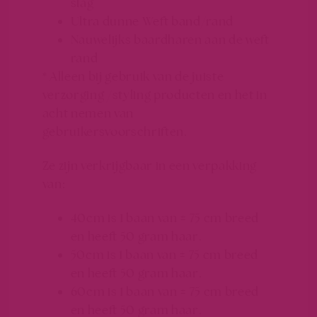
slag
Ultra dunne Weft band/rand
Nauwelijks baardharen aan de weft
rand
* Alleen bij gebruik van de juiste
verzorging /styling producten en het in
acht nemen van
gebruikersvoorschriften.
Ze zijn verkrijgbaar in een verpakking
van:
40cm is 1 baan van ± 75 cm breed
en heeft 50 gram haar.
50cm is 1 baan van ± 75 cm breed
en heeft 50 gram haar.
60cm is 1 baan van ± 75 cm breed
en heeft 50 gram haar.