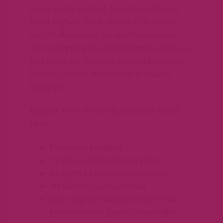
extra zacht en glad. Met de Gold-Line
biedt Bighair Weft-Weave Extensions
van Proffesionele kwaliteit tegen een
messcherpe prijs. Deze Extensions kun
je donkerder kleuren en probleemloos
krullen, stylen, wassen en in model
knippen.
Bighair Weft-Weave Extensions Gold-
Line:
Premium kwaliteit
Virgin Cuticle Human Hair©
Draagtijd plusminus één jaar*
20 kleuren op voorraad
Haar stijl is “Natural Weave” wat
betekend een grove natuurlijke