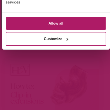
services.
Wees de eerste die op de hoogte is van de
BEKIJK ONZE UITGEBREIDE
aanbiedingen en nieuwtjes.
Allow all
Uitleg video's
Customize