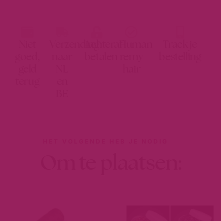
Niet
Verzending
Achteraf
Human
Track je
goed,
naar
betalen
remy
bestelling
geld
NL
hair
terug
en
BE
HET VOLGENDE HEB JE NODIG
Om te plaatsen: