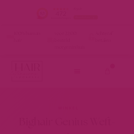
100% human
voor 22:00
Achteraf
hair
besteld
betalen
morgen in huis
0
WINKEL
Bighair Genius Weft-