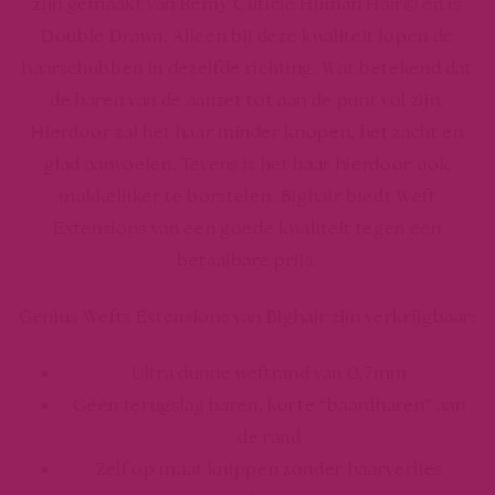
zijn gemaakt van Remy Cuticle Human Hair© en is
Double Drawn. Alleen bij deze kwaliteit lopen de
haarschubben in dezelfde richting. Wat betekend dat
de haren van de aanzet tot aan de punt vol zijn.
Hierdoor zal het haar minder knopen, het zacht en
glad aanvoelen. Tevens is het haar hierdoor ook
makkelijker te borstelen. Bighair biedt Weft
Extensions van een goede kwaliteit tegen een
betaalbare prijs.
Genius Wefts Extensions van Bighair zijn verkrijgbaar:
Ultra dunne weftrand van 0,7mm
Gèèn terugslag haren, korte “baardharen” aan
de rand
Zelf op maat knippen zonder haarverlies