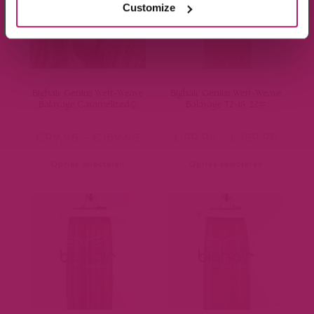
Customize
Bighair Genius Weft-Weave
Bighair Genius Weft-Weave
Balayage Caramelized©
Balayage T2-18/22#
€
99,95
-
€
159,95
€
99,95
-
€
159,95
Opties selecteren
Opties selecteren