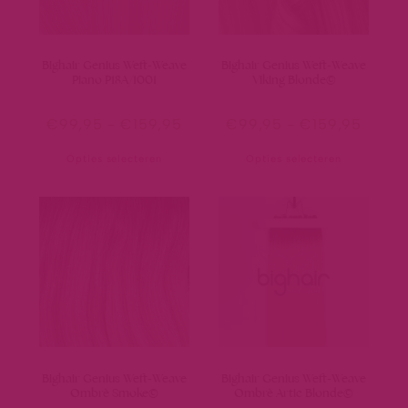
Bighair Genius Weft-Weave
Bighair Genius Weft-Weave
Piano P18A/1001
Viking Blonde©
€
99,95
-
€
159,95
€
99,95
-
€
159,95
Opties selecteren
Opties selecteren
Bighair Genius Weft-Weave
Bighair Genius Weft-Weave
Ombrè Smoke©
Ombrè Artic Blonde©