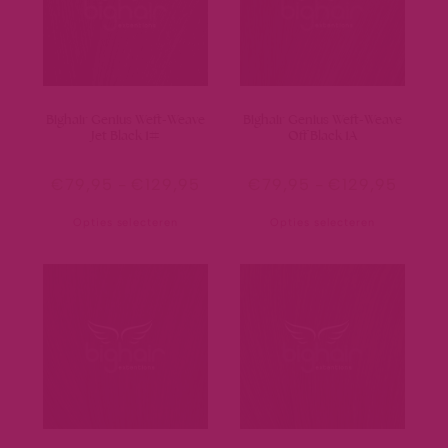
Bighair Genius Weft-Weave
Bighair Genius Weft-Weave
Jet Black 1#
Off Black 1A
€
79,95
-
€
129,95
€
79,95
-
€
129,95
Opties selecteren
Opties selecteren