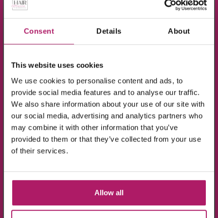
×
Meld je aan voor de nieuwsbrief en ontvang
10% KORTING!
Consent
Details
About
Op alle producten in de webshop
This website uses cookies
(m.u.v. de sale-producten).
We use cookies to personalise content and ads, to
provide social media features and to analyse our traffic.
We also share information about your use of our site with
Bighair Genius Weft-Weave
Bighair Genius Weft-Weave
our social media, advertising and analytics partners who
Ombrè R2/D6#
Ombrè Scandinavian
Blonde©
may combine it with other information that you’ve
€
99,95
-
€
159,95
provided to them or that they’ve collected from your use
€
99,95
-
€
159,95
Ik ga akkoord met de verwerking van mijn
of their services.
gegevens, zoals is aangegeven in de
privacyverklaring
.
Opties selecteren
Opties selecteren
Aanmelden!
Allow all
Wees de eerste die op de hoogte is van de
aanbiedingen en nieuwtjes.