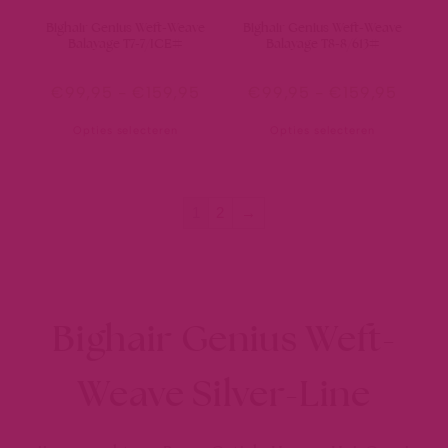
Bighair Genius Weft-Weave
Bighair Genius Weft-Weave
Balayage T7-7/ICE#
Balayage T8-8/613#
€
99,95
-
€
159,95
€
99,95
-
€
159,95
Opties selecteren
Opties selecteren
1
2
→
Bighair Genius Weft-
Weave Silver-Line