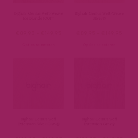
Bighair Genius Weft-Weave
Bighair Genius Weft-Weave
Ice Blonde 1001#
Silver©
€
89,95
-
€
149,95
€
89,95
-
€
149,95
Opties selecteren
Opties selecteren
Bighair Genius Weft
Bighair Genius Weft
Extension Silver Gray©
Extension Gray©