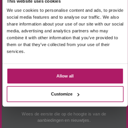
This website uses cookies
Uitleg video's
We use cookies to personalise content and ads, to provide
10% KORTING!
social media features and to analyse our traffic. We also
share information about your use of our site with our social
Op alle producten in de webshop
media, advertising and analytics partners who may
(m.u.v. de sale-producten).
combine it with other information that you’ve provided to
them or that they’ve collected from your use of their
services.
Allow all
Ik ga akkoord met de verwerking van mijn
gegevens, zoals is aangegeven in de
privacyverklaring
.
Customize
Aanmelden!
Wees de eerste die op de hoogte is van de
BEKIJK VIDEO
aanbiedingen en nieuwtjes.