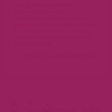
Voor de verzorging van Bighair
Extensions adviseren wij
een verzorgingspakket te nemen van
deze verzorgingsproducten
Balmain Hair
houd je jouw Extensions in optimale
conditie en kun je langer genieten van
je haar verlenging.
Direct uit voorraad leverbaar
Niet
Verzending
Achteraf
Human
Track je