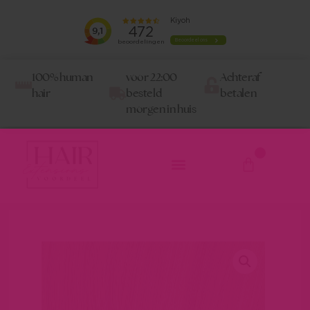
100% human
voor 22:00
Achteraf
hair
besteld
betalen
morgen in huis
0