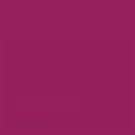
Hot items.
WEES ER SNEL BIJ...