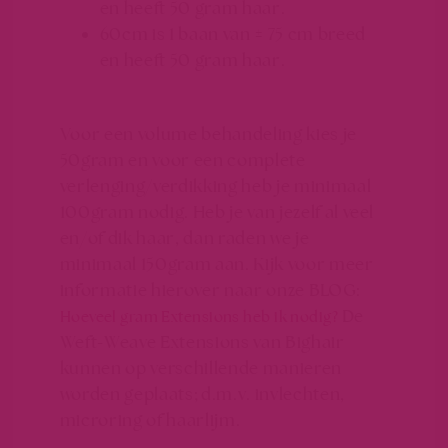
en heeft 50 gram haar.
60cm is 1 baan van ± 75 cm breed
en heeft 50 gram haar.
Voor een volume behandeling kies je
50gram en voor een complete
verlenging/verdikking heb je minimaal
100gram nodig. Heb je van jezelf al veel
en/of dik haar, dan raden we je
minimaal 150gram aan. Kijk voor meer
informatie hierover naar onze BLOG:
De
Hoeveel gram Extensions heb ik nodig?
Weft-Weave Extensions van Bighair
kunnen op verschillende manieren
worden geplaats; d.m.v. invlechten,
microring of haarlijm.