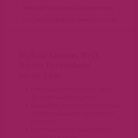
Niet goed? Stuur binnen 14 dagen terug
Inzet service (klik voor meer informatie)
Bighair Genius Weft-
Weave Extensions
Silver-Line:
Ultra dunne weftrand is 0,7 mm
dik en de hoogte is 1,7 mm
Geen kleine terugslag haartjes aan
de weftrand ook wel “baardharen”
genoemd
Moeiteloos zelf op maat knippen
zonder haar verlies