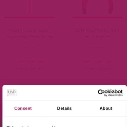
Naald (loop) voor
Extension Tang met
Microring-Extensions
rechte punt
€
8,95
€
8,95
Toevoegen aan
Toevoegen aan
winkelwagen
winkelwagen
Consent
Details
About
BEKIJK ONZE UITGEBREIDE
×
Meld je aan voor de nieuwsbrief en ontvang