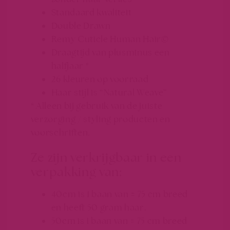
Standaard kwaliteit
Double Drawn
Remy Cuticle Human Hair©
Draagtijd van plusminus een
halfjaar *
26 kleuren op voorraad
Haar stijl is “Natural Weave”
* Alleen bij gebruik van de juiste
verzorging / styling producten en
voorschriften.
Ze zijn verkrijgbaar in een
verpakking van:
40cm is 1 baan van ± 75 cm breed
en heeft 50 gram haar.
50cm is 1 baan van ± 75 cm breed