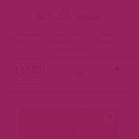
100% human
voor 22:00
Achteraf
hair
besteld
betalen
morgen in huis
0