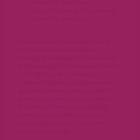
en heeft 50 gram haar.
60cm is 1 baan van ± 75 cm breed
en heeft 50 gram haar.
Voor een volume behandeling kies je
50gram en voor een complete
verlenging/verdikking heb je minimaal
100gram nodig. Heb je van jezelf al veel
en/of dik haar, dan raden we je
minimaal 150gram aan. Kijk voor meer
informatie hierover naar onze BLOG:
De
Hoeveel gram Extensions heb ik nodig?
Weft-Weave Extensions van Bighair
kunnen op verschillende manieren
worden geplaats; d.m.v. invlechten,
microring of haarlijm.