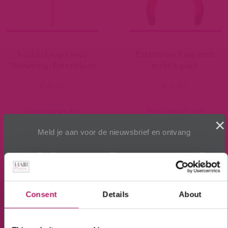
Naald (loop) voor
Extension Tang met
Microring-Extensions
rechte punt
€
8,95
€
8,95
Toevoegen aan
Toevoegen aan
×
winkelwagen
winkelwagen
Meld je aan voor de nieuwsbrief en ontvang
10% KORTING!
Op alle producten in de webshop
Consent
Details
About
(m.u.v. de sale-producten).
BEKIJK ONZE UITGEBREIDE