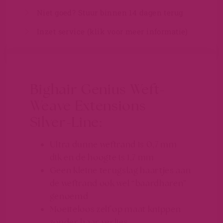
Niet goed? Stuur binnen 14 dagen terug
Inzet service (klik voor meer informatie)
Bighair Genius Weft-
Weave Extensions
Silver-Line:
Ultra dunne weftrand is 0,7 mm
dik en de hoogte is 1,7 mm
Geen kleine terugslag haartjes aan
de weftrand ook wel “baardharen”
genoemd
Moeiteloos zelf op maat knippen
zonder haar verlies