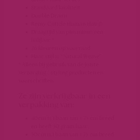
Standaard kwaliteit
Double Drawn
Remy Cuticle Human Hair©
Draagtijd van plusminus een
halfjaar *
26 kleuren op voorraad
Haar stijl is “Natural Weave”
* Alleen bij gebruik van de juiste
verzorging / styling producten en
voorschriften.
Ze zijn verkrijgbaar in een
verpakking van:
40cm is 1 baan van ± 75 cm breed
en heeft 50 gram haar.
50cm is 1 baan van ± 75 cm breed