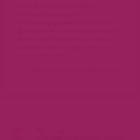
Voor de verzorging van Bighair
Extensions adviseren wij
een verzorgingspakket te nemen van
deze verzorgingsproducten
Balmain Hair
houd je jouw Extensions in optimale
conditie en kun je langer genieten van
je haar verlenging.
Direct uit voorraad leverbaar
Niet
Verzending
Achteraf
Human
Track je