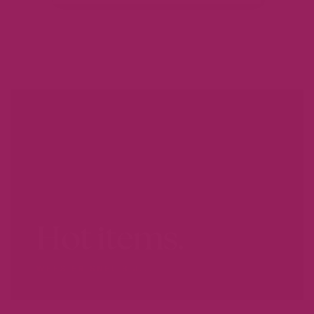
Hot items.
WEES ER SNEL BIJ...