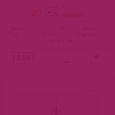
100% human
voor 22:00
Achteraf
hair
besteld
betalen
morgen in huis
0