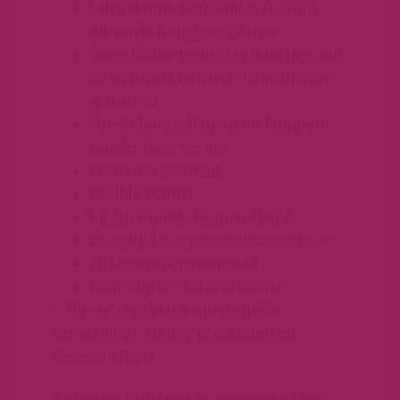
Ultra dunne weftrand is 0,7 mm
dik en de hoogte is 1,7 mm
Geen kleine terugslag haartjes aan
de weftrand ook wel “baardharen”
genoemd
Moeiteloos zelf op maat knippen
zonder haar verlies
Premium kwaliteit
Double Drawn
Virgin Cuticle Human Hair©
Draagtijd van plusminus èèn jaar *
26 kleuren op voorraad
Haar stijl is “Natural Weave”
* Alleen bij gebruik van de juiste
verzorging / styling producten en
voorschriften.
Ze zijn verkrijgbaar in een verpakking