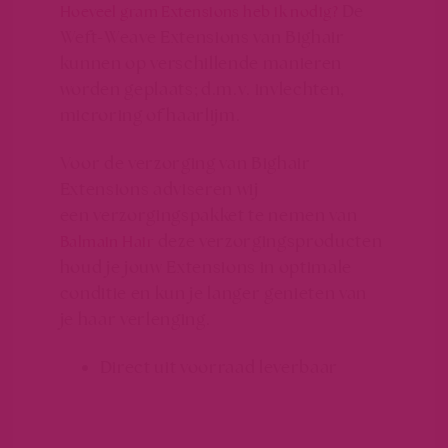
De
Hoeveel gram Extensions heb ik nodig?
Weft-Weave Extensions van Bighair
kunnen op verschillende manieren
worden geplaats; d.m.v. invlechten,
microring of haarlijm.
Voor de verzorging van Bighair
Extensions adviseren wij
een verzorgingspakket te nemen van
deze verzorgingsproducten
Balmain Hair
houd je jouw Extensions in optimale
conditie en kun je langer genieten van
je haar verlenging.
Direct uit voorraad leverbaar