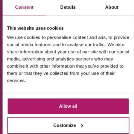
Consent
Details
About
(m.u.v. de sale-producten).
This website uses cookies
We use cookies to personalise content and ads, to provide
BEKIJK ONZE UITGEBREIDE
social media features and to analyse our traffic. We also
share information about your use of our site with our social
Uitleg video's
Ik ga akkoord met de verwerking van mijn
media, advertising and analytics partners who may
gegevens, zoals is aangegeven in de
privacyverklaring
.
combine it with other information that you’ve provided to
them or that they’ve collected from your use of their
Aanmelden!
services.
Wees de eerste die op de hoogte is van de
aanbiedingen en nieuwtjes.
Allow all
Customize