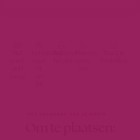
Niet
Verzending
Achteraf
Human
Track je
goed,
naar
betalen
remy
bestelling
geld
NL
hair
terug
en
BE
HET VOLGENDE HEB JE NODIG
Om te plaatsen: