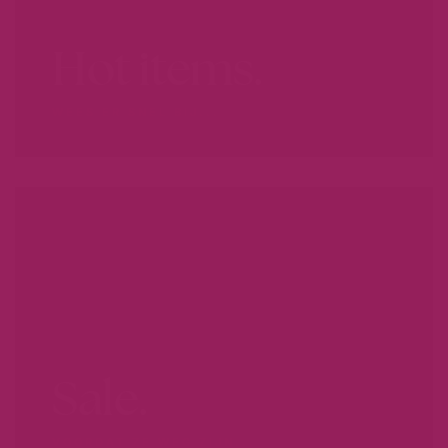
Hot items.
WEES ER SNEL BIJ...
Sale.
VOORDAT ZE WEG ZIJN...