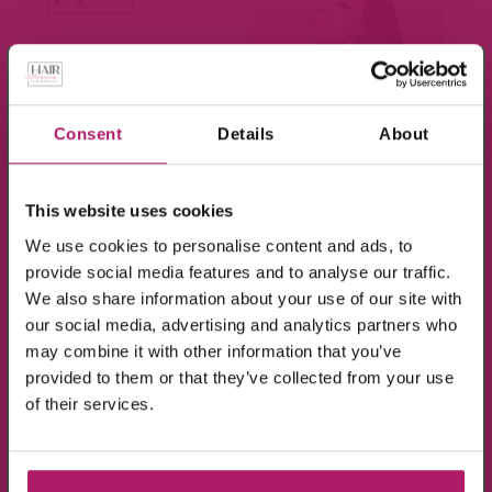
×
Meld je aan voor de nieuwsbrief en ontvang
10% KORTING!
Consent
Details
About
Op alle producten in de webshop
This website uses cookies
(m.u.v. de sale-producten).
BEKIJK VIDEO
We use cookies to personalise content and ads, to
provide social media features and to analyse our traffic.
We also share information about your use of our site with
our social media, advertising and analytics partners who
may combine it with other information that you’ve
provided to them or that they’ve collected from your use
Ik ga akkoord met de verwerking van mijn
of their services.
gegevens, zoals is aangegeven in de
privacyverklaring
.
MEER OP YOUTUBE
Aanmelden!