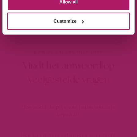
Allow all
Wees de eerste die op de hoogte is van de
aanbiedingen en nieuwtjes.
Customize
KOM JE ERGENS NIET UIT?
Vindt het antwoord op
Veelgestelde vragen
Hoe wordt de prijs van hairextensions
bepaald?
Hoe kan ik mijn extensions weer zacht