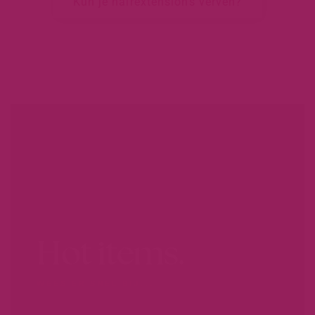
Kun je hairextensions verven?
Hot items.
WEES ER SNEL BIJ...