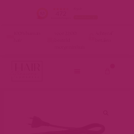
100% human
voor 22:00
Achteraf
hair
besteld
betalen
morgen in huis
0