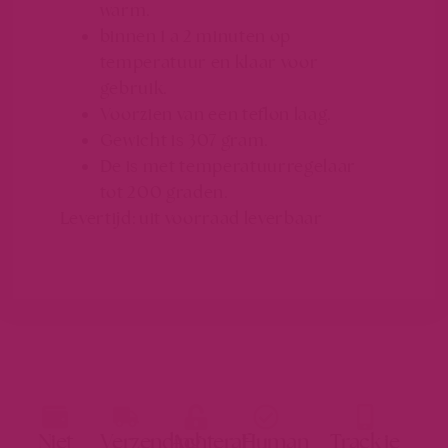
warm.
binnen 1 a 2 minuten op
temperatuur en klaar voor
gebruik.
Voorzien van een teflon laag.
Gewicht is 307 gram.
De is met temperatuurregelaar
tot 200 graden.
Levertijd: uit voorraad leverbaar
Niet
Verzending
Achteraf
Human
Track je