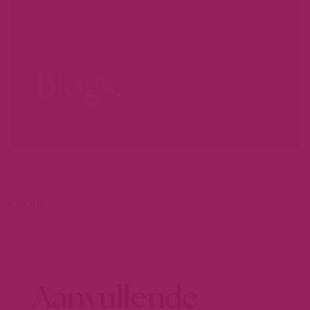
Blogs.
LEER MEER...
€
39,95
Aanvullende