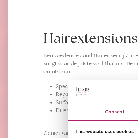
Hairextension
Een voedende conditioner verrijkt met
zorgt voor de juiste vochtbalans. De 
onmisbaar.
Speciale conditioner voor haar 
Repareert en hydrateert.
Sulfaten vrij en geschikt voor all
Direct uit eigen voorraad leverba
Consent
This website uses cookies
Geniet van jouw aftercare routine met