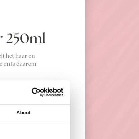
r 250ml
lt het haar en
ie en is daarom
About