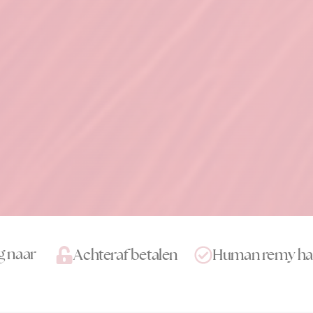
g naar
Achteraf betalen
Human remy ha