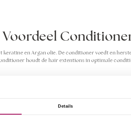
s Voordeel Conditione
 keratine en Argan olie. De conditioner voedt en herste
conditioner houdt de hair extentions in optimale condit
met extensions.
e typen geschikt.
ar.
Details
 heerlijk product.