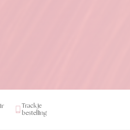
Track je
ir
bestelling