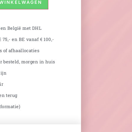
 WINKELWAGEN
 en België met DHL
 75,- en BE vanaf € 100,-
 of afhaallocaties
r besteld, morgen in huis
ijn
ir
en terug
nformatie)