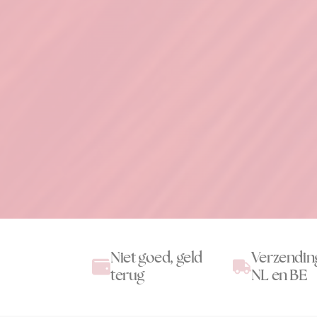
Niet goed, geld
Verzendin
terug
NL en BE