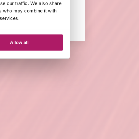
se our traffic. We also share
ers who may combine it with
 services.
Allow all