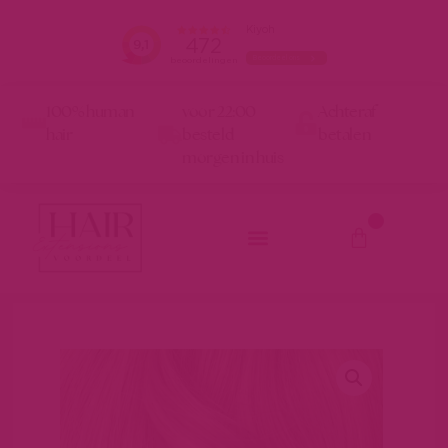
100% human
voor 22:00
Achteraf
hair
besteld
betalen
morgen in huis
0