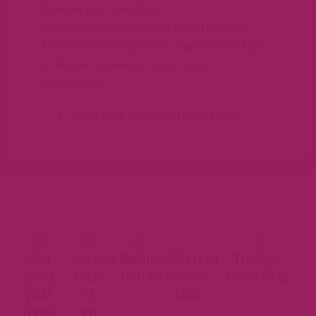
met deze
Balmain Hair
verzorgingsproducten houd je jouw
Extensions in optimale conditie en kun
je langer genieten van je haar
verlenging.
Direct uit voorraad leverbaar!
Niet
Verzending
Achteraf
Human
Track je
goed,
naar
betalen
remy
bestelling
geld
NL
hair
terug
en