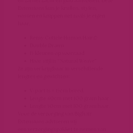
en zal het zacht en glad aanvoelen. Deze
Extensions kun je krullen, stylen,
wassen en knippen net zoals je eigen
haar.
Remy Cuticle Human Hair©
Double Drawn
15 kleuren op voorraad
Haar stijl is “Natural Weave”
Ze zijn verkrijgbaar in verschillende
lengtes en gewichten:
V-part is ± 15cm breed.
Lengte 40cm met 100 gram haar.
Lengte 50cm met 100 gram haar.
Voor de verzorging van Bighair
Extensions adviseren wij
een verzorgingspakket te nemen van