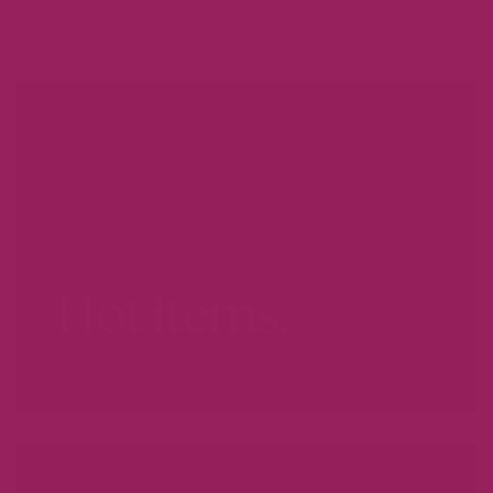
Hot items.
WEES ER SNEL BIJ...