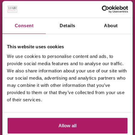
×
Meld je aan voor de nieuwsbrief en ontvang
10% KORTING!
Consent
Details
About
Op alle producten in de webshop
This website uses cookies
(m.u.v. de sale-producten).
We use cookies to personalise content and ads, to
provide social media features and to analyse our traffic.
We also share information about your use of our site with
BEKIJK VIDEO
our social media, advertising and analytics partners who
may combine it with other information that you’ve
provided to them or that they’ve collected from your use
Ik ga akkoord met de verwerking van mijn
of their services.
gegevens, zoals is aangegeven in de
privacyverklaring
.
Aanmelden!
Allow all
Wees de eerste die op de hoogte is van de