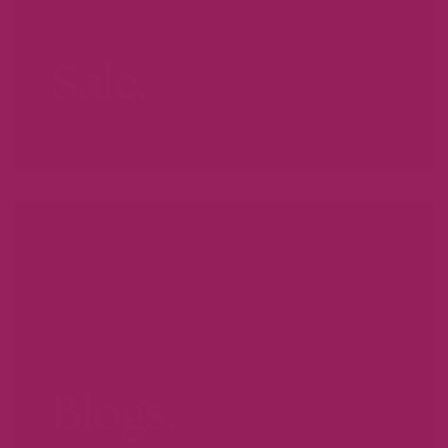
Sale.
VOORDAT ZE WEG ZIJN...
Blogs.