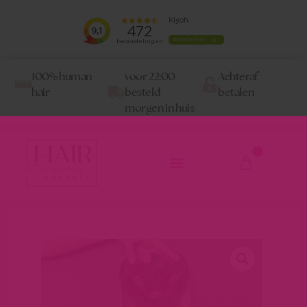
100% human
voor 22:00
Achteraf
hair
besteld
betalen
morgen in huis
0