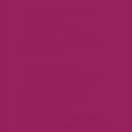
Remy Cuticle Human Hair©
Double Drawn
15 kleuren op voorraad
Haar stijl is “Natural Weave”
Ze zijn verkrijgbaar in verschillende
lengtes en gewichten:
V-part is ± 15cm breed.
Lengte 40cm met 100 gram haar.
Lengte 50cm met 100 gram haar.
Voor de verzorging van Bighair
Extensions adviseren wij
een verzorgingspakket te nemen van
met deze
Balmain Hair
verzorgingsproducten houd je jouw
Extensions in optimale conditie en kun