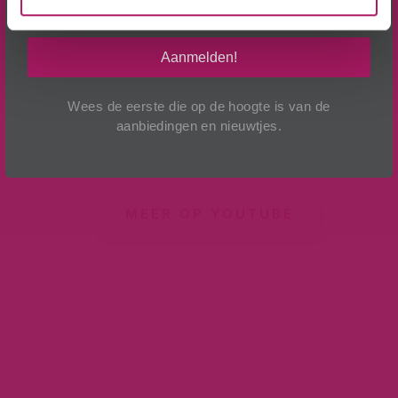
Ik ga akkoord met de verwerking van mijn
gegevens, zoals is aangegeven in de
privacyverklaring
.
BEKIJK VIDEO
Aanmelden!
Wees de eerste die op de hoogte is van de
aanbiedingen en nieuwtjes.
MEER OP YOUTUBE