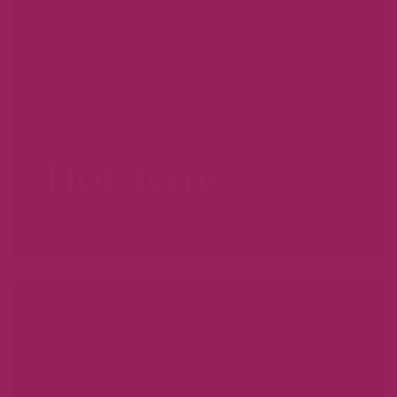
Hot items.
WEES ER SNEL BIJ...