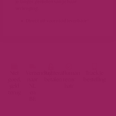
je langer genieten van je haar
verlenging.
Direct uit voorraad leverbaar!
Niet
Verzending
Achteraf
Human
Track je
goed,
naar
betalen
remy
bestelling
geld
NL
hair
terug
en
BE