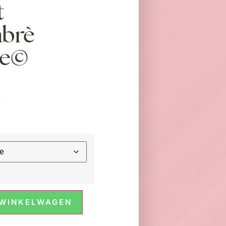
t
mbrè
de©
5
 WINKELWAGEN