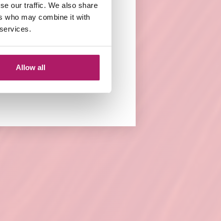
se our traffic. We also share
n
met
Balmain Hair
ers who may combine it with
ieten van je haar
 services.
Allow all