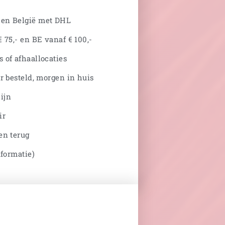
 en België met DHL
 75,- en BE vanaf € 100,-
 of afhaallocaties
r besteld, morgen in huis
ijn
ir
en terug
nformatie)