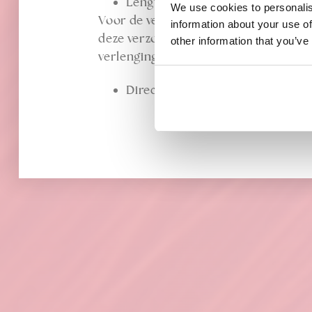
Lengte 50cm met 100 gram haar
We use cookies to personalis
Voor de verzorging van Bighair Exten
information about your use of
deze verzorgingsproducten houd je jou
other information that you’ve
verlenging.
Direct uit voorraad leverbaar!