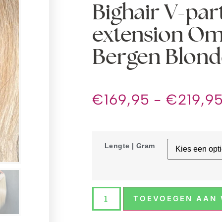
Bighair V-par
extension O
Bergen Blon
€
169,95
-
€
219,9
Lengte | Gram
TOEVOEGEN AAN