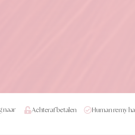
g naar
Achteraf betalen
Human remy ha