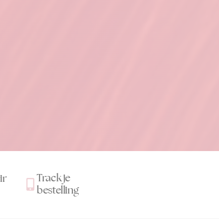
Track je
ir
bestelling