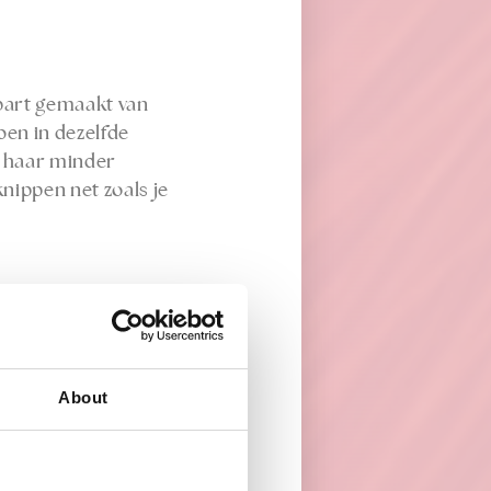
-part gemaakt van
ben in dezelfde
et haar minder
knippen net zoals je
About