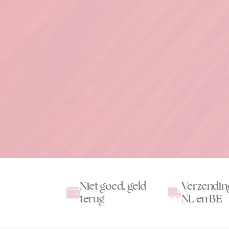
Niet goed, geld
Verzendin
terug
NL en BE