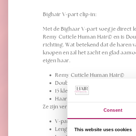
Bighair V-part clip-in:
Met de Bighaar V-part voeg je direct 
Remy Cuticle Human Hair©
en is Dou
richting. Wat betekend dat de haren va
knopen en zal het zacht en glad aanvoe
eigen haar.
Remy Cuticle Human Hair©
Double Drawn
15 kleuren op voorraad
Haar stijl is “Natural Weave”
Ze zijn verkrijgbaar in verschillende 
Consent
V-part is ± 15cm breed.
Lengte 40cm met 100 gram haar
This website uses cookies