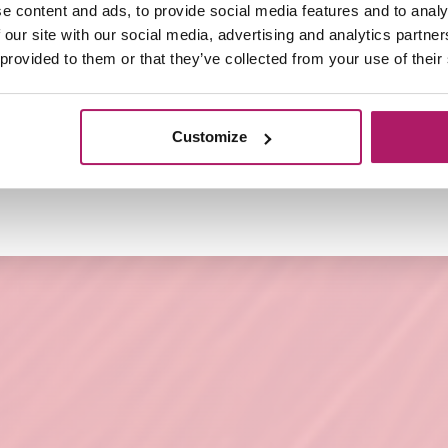
.
e content and ads, to provide social media features and to analy
sions adviseren wij een verzorgingspakket te nemen va
 our site with our social media, advertising and analytics partn
w Extensions in optimale conditie en kun je langer gen
 provided to them or that they’ve collected from your use of their
Customize