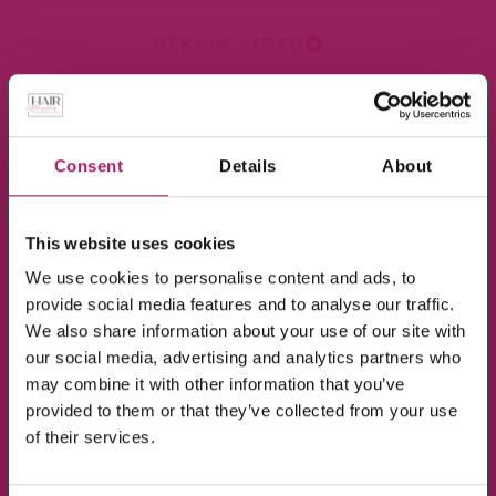
BEKIJK VIDEO
×
Meld je aan voor de nieuwsbrief en ontvang
10% KORTING!
Consent
Details
About
Op alle producten in de webshop
This website uses cookies
(m.u.v. de sale-producten).
We use cookies to personalise content and ads, to
provide social media features and to analyse our traffic.
We also share information about your use of our site with
our social media, advertising and analytics partners who
may combine it with other information that you’ve
provided to them or that they’ve collected from your use
BEKIJK VIDEO
Ik ga akkoord met de verwerking van mijn
of their services.
gegevens, zoals is aangegeven in de
privacyverklaring
.