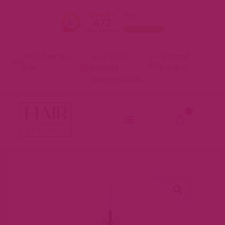
100% human
voor 22:00
Achteraf
hair
besteld
betalen
morgen in huis
0