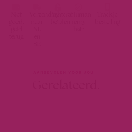
Niet
Verzending
Achteraf
Human
Track je
goed,
naar
betalen
remy
bestelling
geld
NL
hair
terug
en
BE
AANBEVOLEN VOOR JOU
Gerelateerd.