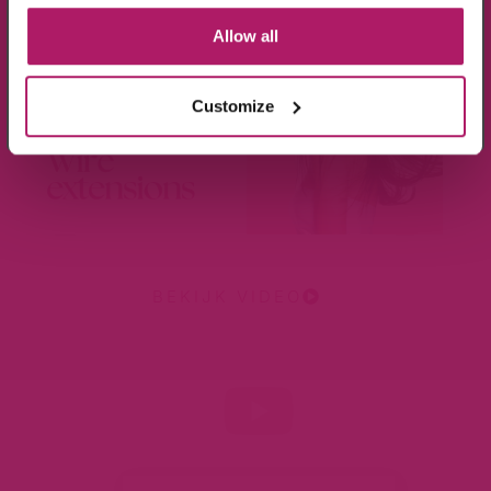
Aanmelden!
Allow all
Wees de eerste die op de hoogte is van de
aanbiedingen en nieuwtjes.
Customize
BEKIJK VIDEO