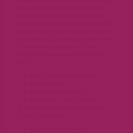
Double Drawn. Alleen bij deze kwaliteit
lopen de haarschubben in dezelfde
richting. Wat betekend dat de haren
van de aanzet tot aan de punt voller zijn.
Hierdoor zal het haar minder knopen
en zal het zacht en glad aanvoelen. Deze
Extensions kun je krullen, stylen,
wassen en knippen net zoals je eigen
haar.
Remy Cuticle Human Hair©
Double Drawn
15 kleuren op voorraad
Haar stijl is “Natural Weave”
Ze zijn verkrijgbaar in verschillende
lengtes en gewichten:
V-part is ± 15cm breed.