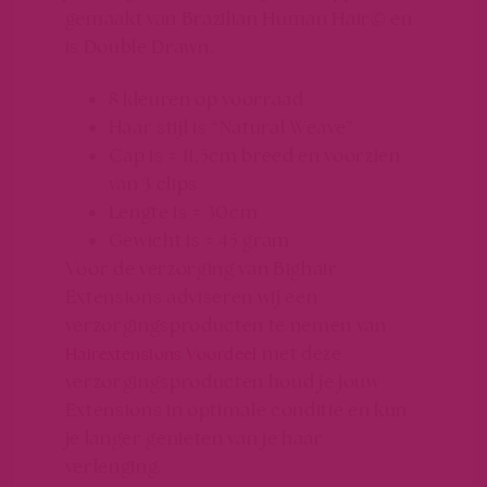
gemaakt van
Brazilian Human Hair©
en
is Double Drawn.
8 kleuren op voorraad
Haar stijl is “Natural Weave”
Cap is ± 11,5cm breed en voorzien
van 3 clips
Lengte is ± 30cm
Gewicht is ± 45 gram
Voor de verzorging van Bighair
Extensions adviseren wij een
verzorgingsproducten te nemen van
met deze
Hairextensions Voordeel
verzorgingsproducten houd je jouw
Extensions in optimale conditie en kun
je langer genieten van je haar
verlenging.