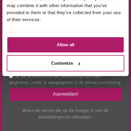
10% KORTING!
may combine it with other information that you’ve
provided to them or that they’ve collected from your use
of their services.
Op alle producten in de webshop
(m.u.v. de sale-producten).
Allow all
BEKIJK VIDEO
Customize
Ik ga akkoord met de verwerking van mijn
gegevens, zoals is aangegeven in de
privacyverklaring
.
Aanmelden!
Wees de eerste die op de hoogte is van de
aanbiedingen en nieuwtjes.