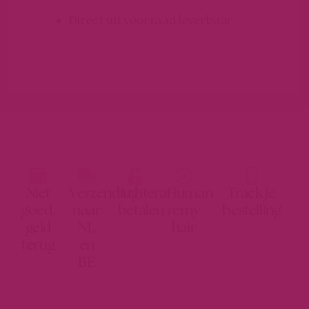
Direct uit voorraad leverbaar
Niet
Verzending
Achteraf
Human
Track je
goed,
naar
betalen
remy
bestelling
geld
NL
hair
terug
en
BE