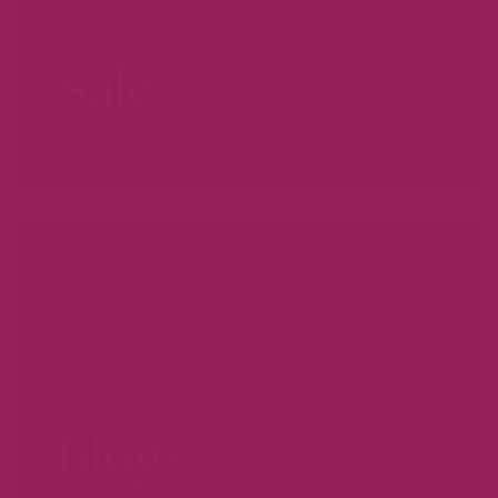
Sale.
VOORDAT ZE WEG ZIJN...
Blogs.