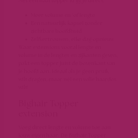
Met een haartopper krijg je direct:
Meer volume en/of lengte
Een
natuurlijk kapsel
zonder
zichtbare hoofdhuid
Zelfvertrouwen, elke dag opnieuw
Waar extensions vooral lengte en
volume in de lengtes en zijkanten geven,
pakt een topper juist de
bovenkant van
je hoofd
aan. Ideaal als je geen pruik
wilt dragen, maar wél een volle haardos
wilt!
Bighair Topper
extension
Voeg direct lengte en volume toe aan
jouw eigen haar. De Bighair Topper