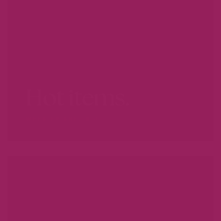
Hot items.
WEES ER SNEL BIJ...