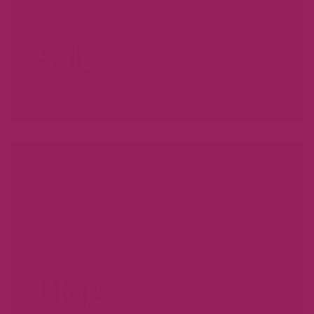
Sale.
VOORDAT ZE WEG ZIJN...
Blogs.