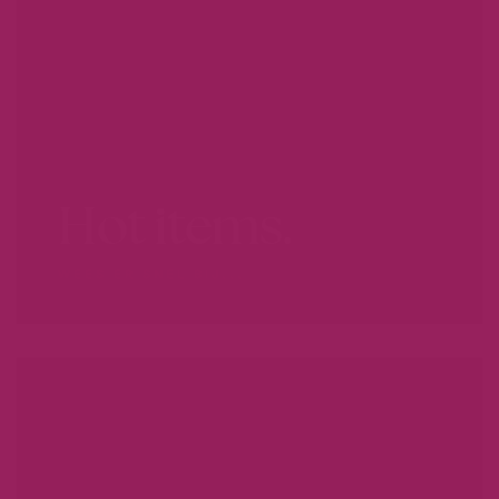
Hot items.
WEES ER SNEL BIJ...