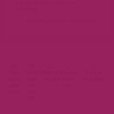
je langer genieten van je haar
verlenging.
Verwachte levertijd 1-3 werkdagen.
Niet
Verzending
Achteraf
Human
Track je
goed,
naar
betalen
remy
bestelling
geld
NL
hair
terug
en
BE