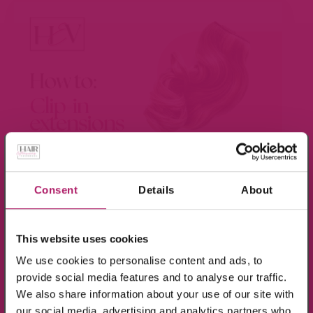
×
Meld je aan voor de nieuwsbrief en ontvang
10% KORTING!
Consent
Details
About
BEKIJK VIDEO
Op alle producten in de webshop
This website uses cookies
(m.u.v. de sale-producten).
We use cookies to personalise content and ads, to
provide social media features and to analyse our traffic.
We also share information about your use of our site with
our social media, advertising and analytics partners who