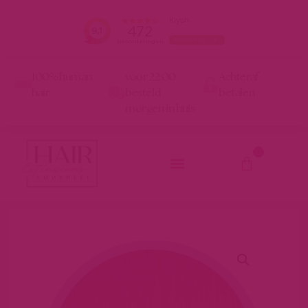
100% human
voor 22:00
Achteraf
hair
besteld
betalen
morgen in huis
0