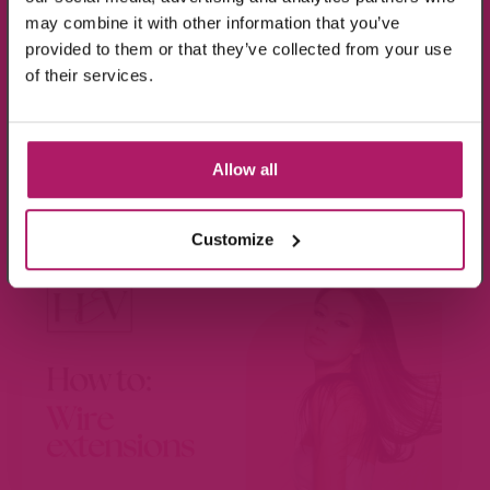
may combine it with other information that you’ve
provided to them or that they’ve collected from your use
Ik ga akkoord met de verwerking van mijn
of their services.
gegevens, zoals is aangegeven in de
privacyverklaring
.
Aanmelden!
Allow all
BEKIJK VIDEO
Wees de eerste die op de hoogte is van de
aanbiedingen en nieuwtjes.
Customize