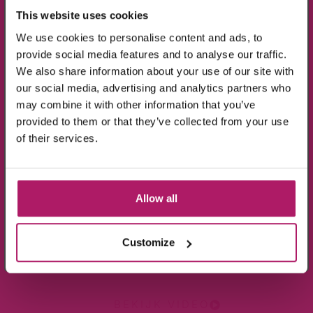
Op alle producten in de webshop
This website uses cookies
(m.u.v. de sale-producten).
We use cookies to personalise content and ads, to
provide social media features and to analyse our traffic.
BEKIJK VIDEO
We also share information about your use of our site with
our social media, advertising and analytics partners who
may combine it with other information that you’ve
provided to them or that they’ve collected from your use
Ik ga akkoord met de verwerking van mijn
of their services.
gegevens, zoals is aangegeven in de
privacyverklaring
.
Aanmelden!
Allow all
Wees de eerste die op de hoogte is van de
aanbiedingen en nieuwtjes.
Customize
BEKIJK VIDEO