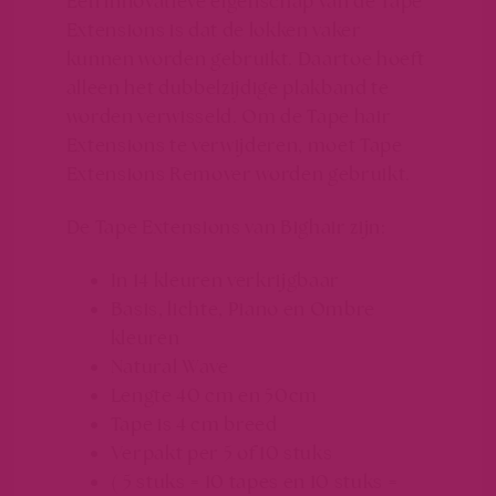
Een innovatieve eigenschap van de Tape
Extensions is dat de lokken vaker
kunnen worden gebruikt. Daartoe hoeft
alleen het dubbelzijdige plakband te
worden verwisseld. Om de Tape hair
Extensions te verwijderen, moet Tape
Extensions Remover worden gebruikt.
De Tape Extensions van
Bighair
zijn:
In 14 kleuren verkrijgbaar
Basis, lichte, Piano en Ombre
kleuren
Natural Wave
Lengte 40 cm en 50cm
Tape is 4 cm breed
Verpakt per 5 of 10 stuks
( 5 stuks = 10 tapes en 10 stuks =