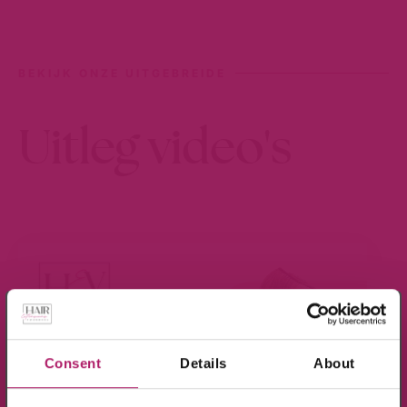
BEKIJK ONZE UITGEBREIDE
Uitleg video's
×
Meld je aan voor de nieuwsbrief en ontvang
10% KORTING!
Consent
Details
About