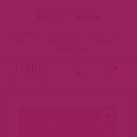
100% human
voor 22:00
Achteraf
hair
besteld
betalen
morgen in huis
0