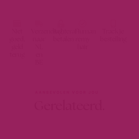
Niet
Verzending
Achteraf
Human
Track je
goed,
naar
betalen
remy
bestelling
geld
NL
hair
terug
en
BE
AANBEVOLEN VOOR JOU
Gerelateerd.