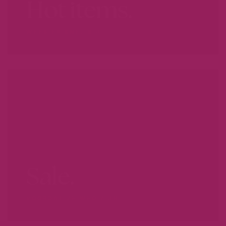
Hot items.
WEES ER SNEL BIJ...
Sale.
VOORDAT ZE WEG ZIJN...