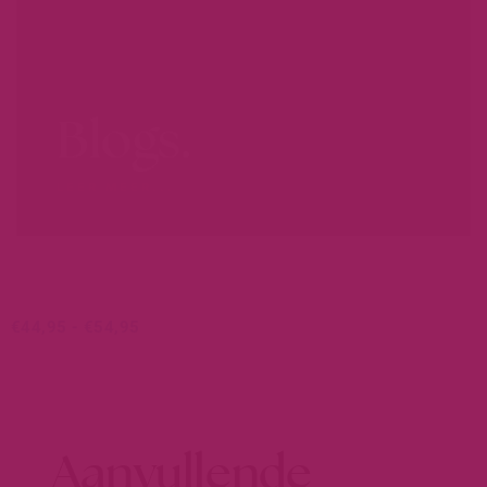
Blogs.
LEER MEER...
€
44,95
-
€
54,95
Aanvullende