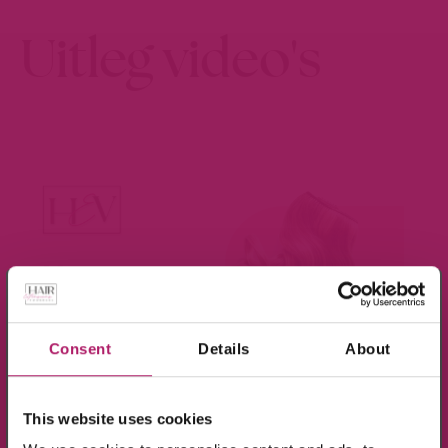
Uitleg video's
×
Meld je aan voor de nieuwsbrief en ontvang
10% KORTING!
Consent
Details
About
Op alle producten in de webshop
This website uses cookies
(m.u.v. de sale-producten).
BEKIJK VIDEO