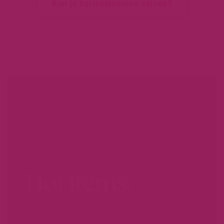
Kun je hairextensions verven?
Hot items.
WEES ER SNEL BIJ...