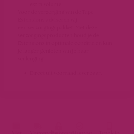
extra volume
Voor de verzorging van de Tape
Extensions adviseren wij
een verzorgingspakket. Met deze
verzorgingsproducten houd je de
Extensions in optimale conditie en kun
je langer genieten van je haar
verlenging.
Direct uit voorraad leverbaar.
Niet
Verzending
Achteraf
Human
Track je