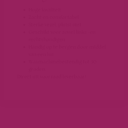
Hoge kwaliteit
Zacht en comfortabel
Sterke vezel, pluist niet
Geschikt voor zowel links -en
rechtshandigen
Handig op te bergen door middel
van een lus
Wasmachinebestendig tot 30
graden.
Direct uit voorraad leverbaar!