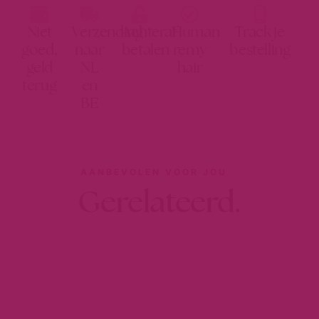
Niet
Verzending
Achteraf
Human
Track je
goed,
naar
betalen
remy
bestelling
geld
NL
hair
terug
en
BE
AANBEVOLEN VOOR JOU
Gerelateerd.