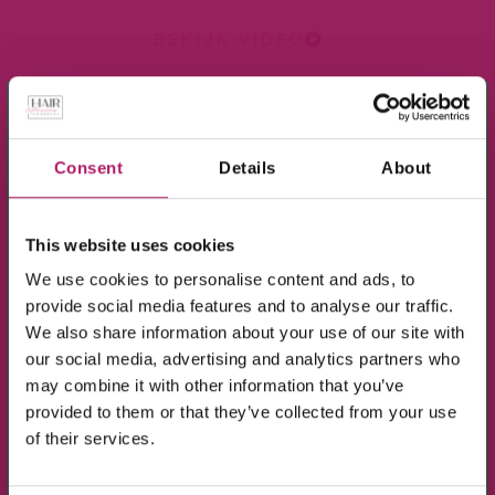
BEKIJK VIDEO
×
Meld je aan voor de nieuwsbrief en ontvang
10% KORTING!
Consent
Details
About
Op alle producten in de webshop
This website uses cookies
(m.u.v. de sale-producten).
We use cookies to personalise content and ads, to
provide social media features and to analyse our traffic.
We also share information about your use of our site with
our social media, advertising and analytics partners who
may combine it with other information that you’ve
provided to them or that they’ve collected from your use
BEKIJK VIDEO
Ik ga akkoord met de verwerking van mijn
of their services.
gegevens, zoals is aangegeven in de
privacyverklaring
.