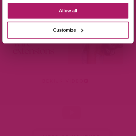
Aanmelden!
Allow all
Wees de eerste die op de hoogte is van de
aanbiedingen en nieuwtjes.
Customize
BEKIJK VIDEO