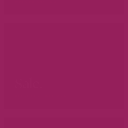
WEES ER SNEL BIJ...
Sale.
VOORDAT ZE WEG ZIJN...