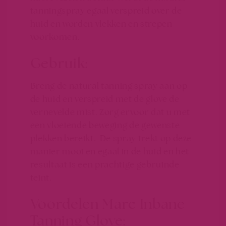
tanningspray egaal verspreid over de
huid en worden vlekken en strepen
voorkomen.
Gebruik:
Breng de natural tanning spray aan op
de huid en verspreid met de glove de
vernevelde mist. Zorg ervoor dat u met
een vloeiende beweging de gewenste
plekken bereikt. De spray trekt op deze
manier mooi en egaal in de huid en het
resultaat is een prachtige gebruinde
teint.
Voordelen Marc Inbane
Tanning Glove: