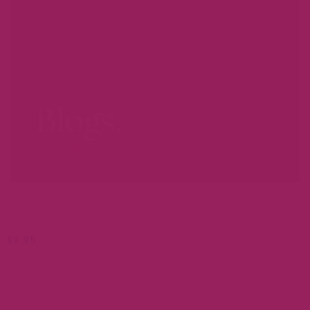
Blogs.
LEER MEER...
€
9,95