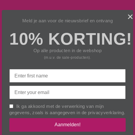
×
Ipsum Nascetur Ridiculus Mus
Meld je aan voor de nieuwsbrief en ontvang
10% KORTING!
Lorem Et Magnis Dis Parturient Montes
Op alle producten in de webshop
(m.u.v. de sale-producten).
Cum Sociis Natoque Penatibus
Ipsum Nascetur Ridiculus Mus
Ik ga akkoord met de verwerking van mijn
gegevens, zoals is aangegeven in de
privacyverklaring
.
Lorem Et Magnis Dis Parturient Montes
Aanmelden!