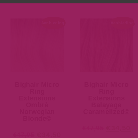
Aanbieding!
Aanbieding!
Bighair Micro
Bighair Micro
Ring
Ring
Extensions
Extensions
Ombrè
Balayage
Norwegian
Caramelized©
Blonde©
€
34,50
€
47,95
€
34,50
€
47,95