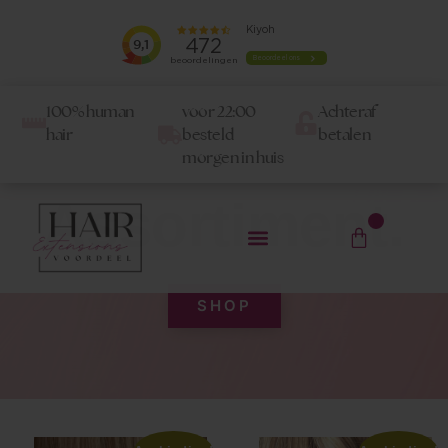
WINKEL
100% human
voor 22:00
Achteraf
hair
besteld
betalen
Ontdek ons
morgen in huis
Shop
Assortiment.
0
SHOP