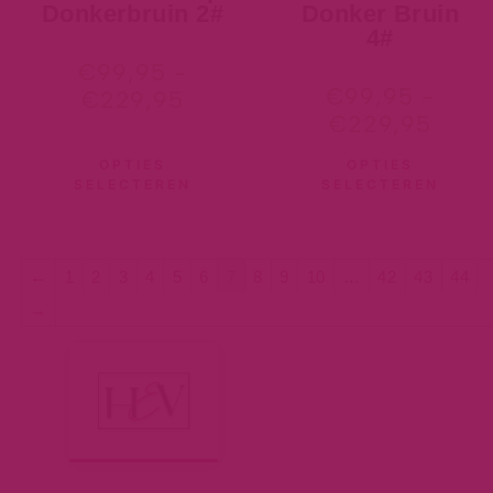
Donkerbruin 2#
Donker Bruin
4#
€
99,95
-
€
99,95
-
€
229,95
€
229,95
OPTIES
OPTIES
SELECTEREN
SELECTEREN
←
1
2
3
4
5
6
7
8
9
10
…
42
43
44
→