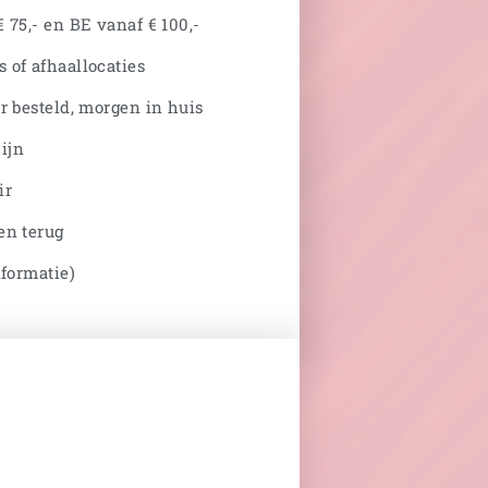
 75,- en BE vanaf € 100,-
 of afhaallocaties
r besteld, morgen in huis
ijn
ir
en terug
nformatie)