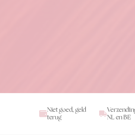
Niet goed, geld
Verzendin
terug
NL en BE