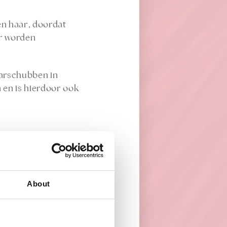
en haar, doordat
ar worden
aarschubben in
n en is hierdoor ook
About