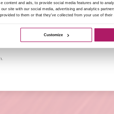
e content and ads, to provide social media features and to analy
wij 6/7 verpakkingen.
 our site with our social media, advertising and analytics partn
ratin Fusion Extensions;
 provided to them or that they’ve collected from your use of their
lijk zo lang mogelijk mooi houden. Daarom is het aan t
ducten, zoals;
,
Seiseta Hydr8 Leave-in Treatment
Seiseta Cla
Customize
ucten houd je de Extensions in optimale conditie en ku
n.