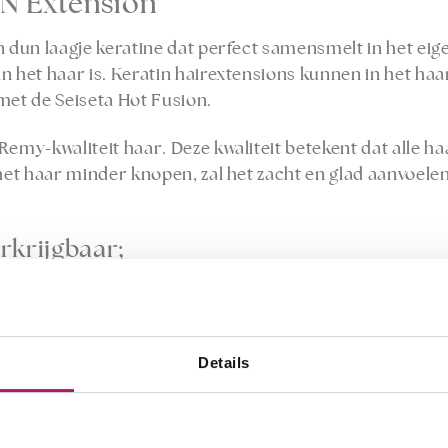
N Extension
n dun laagje keratine dat perfect samensmelt in het eig
n het haar is. Keratin hairextensions kunnen in het ha
et de Seiseta Hot Fusion.
Remy-kwaliteit haar. Deze kwaliteit betekent dat alle h
 het haar minder knopen, zal het zacht en glad aanvoele
erkrijgbaar;
ken
5 gram haar toe
gram haar toe
Details
gram haar toe
eren wij 2/3 verpakkingen.