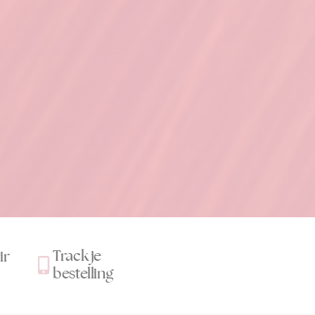
Track je
ir
bestelling