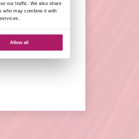
se our traffic. We also share
ers who may combine it with
 services.
e raden om gebruik
en
rifying Shampoo
Allow all
n je langer