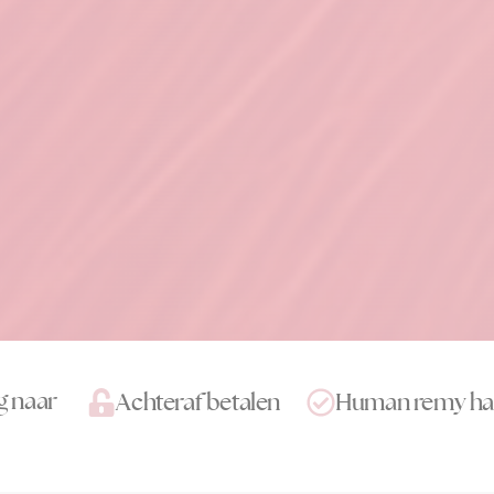
g naar
Achteraf betalen
Human remy ha