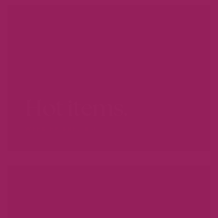
Hot items.
WEES ER SNEL BIJ...