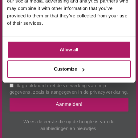
our social media, advertising and analytics partners who
may combine it with other information that you’ve
10% KORTING!
provided to them or that they’ve collected from your use
of their services.
Op alle producten in de webshop
(m.u.v. de sale-producten).
Allow all
BEKIJK VIDEO
Customize
Ik ga akkoord met de verwerking van mijn
gegevens, zoals is aangegeven in de
privacyverklaring
.
Aanmelden!
Wees de eerste die op de hoogte is van de
aanbiedingen en nieuwtjes.