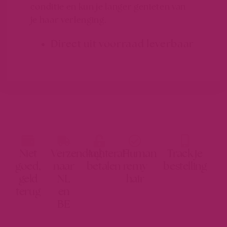
conditie en kun je langer genieten van
je haar verlenging.
Direct uit voorraad leverbaar
Niet
Verzending
Achteraf
Human
Track je
goed,
naar
betalen
remy
bestelling
geld
NL
hair
terug
en
BE