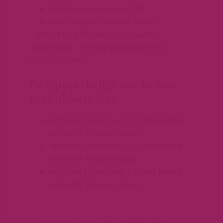
26 kleuren op voorraad
Haar stijl is “Natural Weave”
* Alleen bij gebruik van de juiste
verzorging / styling producten en
voorschriften.
Ze zijn verkrijgbaar in een
verpakking van:
40cm is 1 baan van ± 75 cm breed
en heeft 50 gram haar.
50cm is 1 baan van ± 75 cm breed
en heeft 50 gram haar.
60cm is 1 baan van ± 75 cm breed
en heeft 50 gram haar.
Voor een volume behandeling kies je