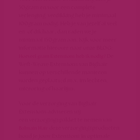
50gram en voor een complete
verlenging/verdikking heb je minimaal
100gram nodig. Heb je van jezelf al veel
en/of dik haar, dan raden we je
minimaal 150gram aan. Kijk voor meer
informatie hierover naar onze BLOG:
De
Hoeveel gram Extensions heb ik nodig?
Weft-Weave Extensions van Bighair
kunnen op verschillende manieren
worden geplaats; d.m.v. invlechten,
microring of haarlijm.
Voor de verzorging van Bighair
Extensions adviseren wij
een verzorgingspakket te nemen van
deze verzorgingsproducten
Balmain Hair
houd je jouw Extensions in optimale