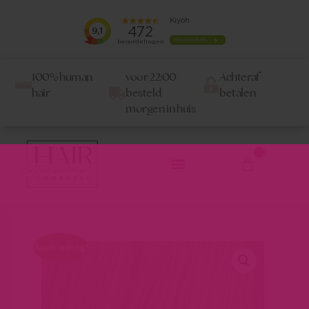
100% human
voor 22:00
Achteraf
hair
besteld
betalen
morgen in huis
0
Aanbieding!