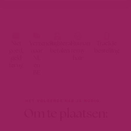
Niet
Verzending
Achteraf
Human
Track je
goed,
naar
betalen
remy
bestelling
geld
NL
hair
terug
en
BE
HET VOLGENDE HEB JE NODIG
Om te plaatsen: