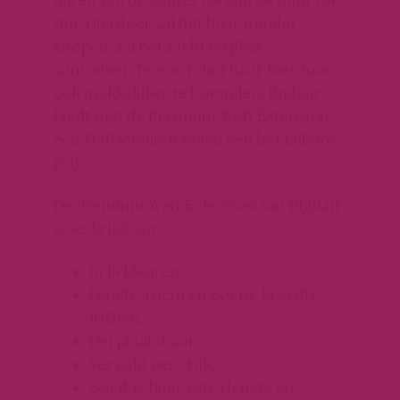
haren van de aanzet tot aan de punt vol
zijn. Hierdoor zal het haar minder
knopen, zal het zacht en glad
aanvoelen. Tevens is het haar hierdoor
ook makkelijker te borstelen. Bighair
biedt met de Premium Weft Extension
een TOP kwaliteit tegen een betaalbare
prijs.
De Premium Weft Extension van Bighair
is verkrijgbaar:
In 18 kleuren.
Lengte 40cm en 60cm, breedte
100cm.
Herplaatsbaar
Verpakt per stuk.
Geeft je haar extra lengte en