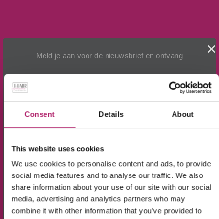
×
BEKIJK ONZE UITGEBREIDE
Meld je aan voor de nieuwsbrief en ontvang
10% KORTING!
Uitleg video's
Op alle producten in de webshop
Consent
Details
About
(m.u.v. de sale-producten).
This website uses cookies
We use cookies to personalise content and ads, to provide
social media features and to analyse our traffic. We also
share information about your use of our site with our social
Ik ga akkoord met de verwerking van mijn
media, advertising and analytics partners who may
gegevens, zoals is aangegeven in de
privacyverklaring
.
combine it with other information that you’ve provided to