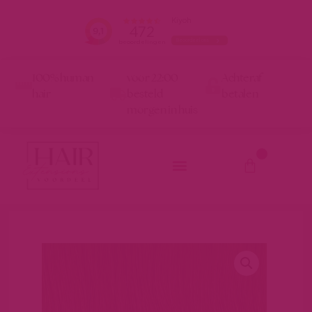
100% human
voor 22:00
Achteraf
hair
besteld
betalen
morgen in huis
0