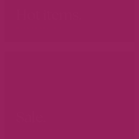
Hot items.
WEES ER SNEL BIJ...
Sale.
VOORDAT ZE WEG ZIJN...