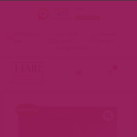
100% human
voor 22:00
Achteraf
hair
besteld
betalen
morgen in huis
0
Aanbieding!