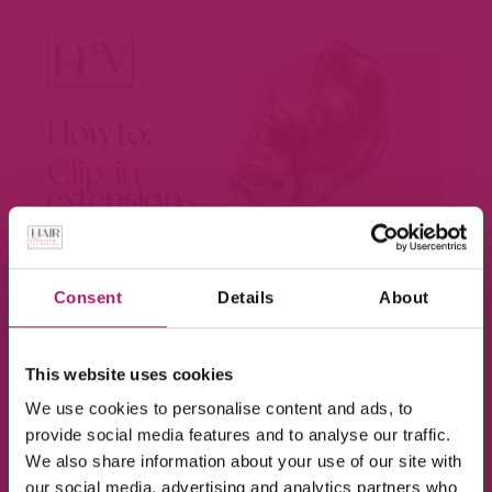
×
Meld je aan voor de nieuwsbrief en ontvang
10% KORTING!
Consent
Details
About
BEKIJK VIDEO
Op alle producten in de webshop
This website uses cookies
(m.u.v. de sale-producten).
We use cookies to personalise content and ads, to
provide social media features and to analyse our traffic.
We also share information about your use of our site with
our social media, advertising and analytics partners who