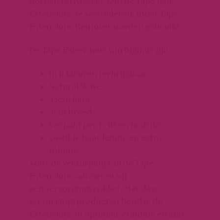
worden verwisseld. Om de Tape hair
Extensions te verwijderen, moet Tape
Extensions Remover worden gebruikt.
De Tape Extensions van
Bighair
zijn:
In 11 kleuren verkrijgbaar.
Natural Wave.
45cm lang.
4cm breed.
Verpakt per 6, 10 en 16 stuks.
Geeft je haar lengte en extra
volume.
Voor de verzorging van de Tape
Extensions adviseren wij
een verzorgingspakket. Met deze
verzorgingsproducten houd je de
Extensions in optimale conditie en kun