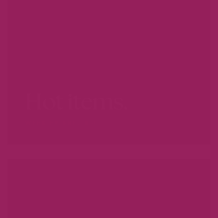
Hot items.
WEES ER SNEL BIJ...