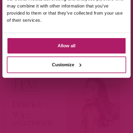
may combine it with other information that you’ve
provided to them or that they’ve collected from your use
Ik ga akkoord met de verwerking van mijn
of their services.
gegevens, zoals is aangegeven in de
privacyverklaring
.
Aanmelden!
Allow all
BEKIJK VIDEO
Wees de eerste die op de hoogte is van de
aanbiedingen en nieuwtjes.
Customize