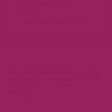
je langer genieten van je haar
verlenging.
Direct uit voorraad leverbaar.
Niet
Verzending
Achteraf
Human
Track je
goed,
naar
betalen
remy
bestelling
geld
NL
hair
terug
en
BE