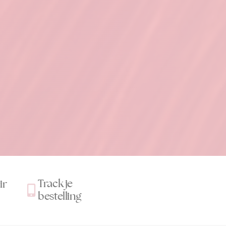
Track je
ir
bestelling