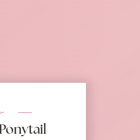
s
Ponytail