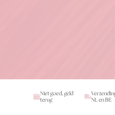
Niet goed, geld
Verzendin
terug
NL en BE