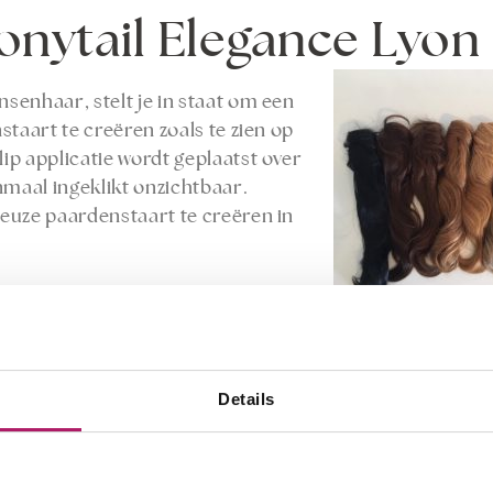
onytail Elegance Lyon
nhaar, stelt je in staat om een ​​
staart te creëren zoals te zien op
ip applicatie wordt geplaatst over
nmaal ingeklikt onzichtbaar.
euze paardenstaart te creëren in
€99,- op = op (dit zijn de laatste
Details
anden met nazorg van Balmain Professional