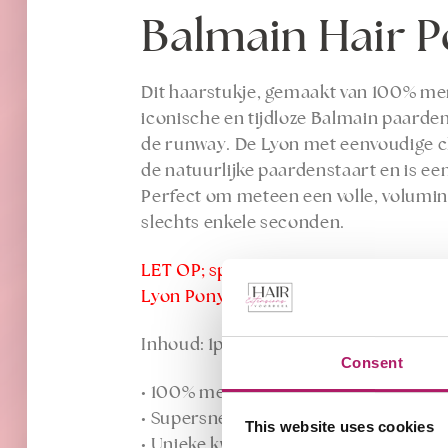
Balmain Hair P
Dit haarstukje, gemaakt van 100% mense
iconische en tijdloze Balmain paarden
de runway. De Lyon met eenvoudige cl
de natuurlijke paardenstaart en is ee
Perfect om meteen een volle, volumin
slechts enkele seconden.
LET OP; speciale actie van €179,- voor 
Lyon Ponytails in Nederland)
Inhoud: 1pcs (lengte 40cm)
Consent
• 100% mensenhaar
• Supersnelle clip-in applicatie
This website uses cookies
• Unieke kwaliteitsgarantie van 6 ma