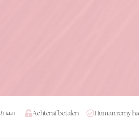
g naar
Achteraf betalen
Human remy ha