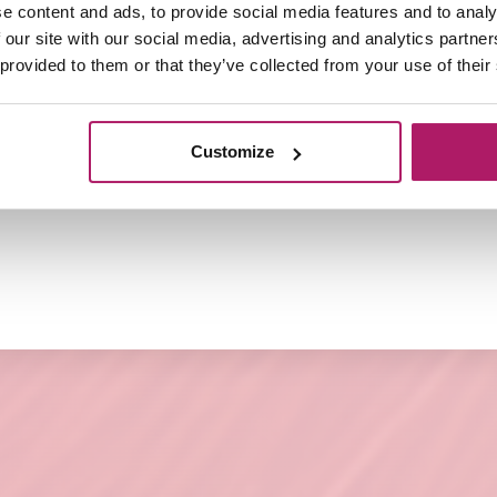
e content and ads, to provide social media features and to analy
 our site with our social media, advertising and analytics partn
 provided to them or that they’ve collected from your use of their
aar. Open de clip van de Lyon. Zorg ervoor dat de pin i
t elastiek en sluit de clip rond de natuurlijke paardenst
 te bedekken.
Customize
RECT UIT VOORRAAD LEVERBAAR!