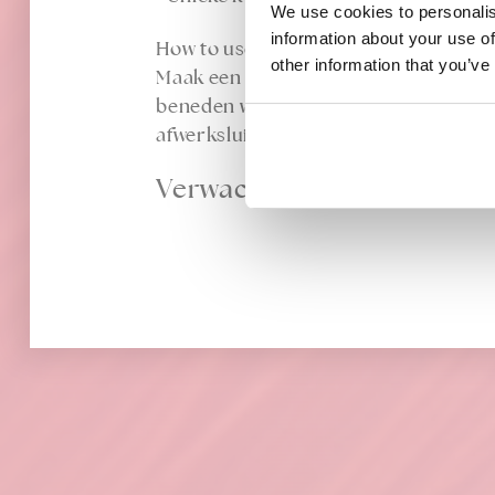
We use cookies to personalis
information about your use of
How to use
:
other information that you’ve
Maak een paardenstaart met je eigen h
beneden wijst. Plaats de pin achter he
afwerksluis rond de staart om de clip
Verwachte levertijd: DI