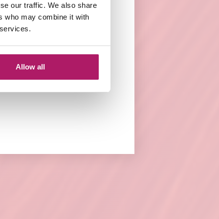
se our traffic. We also share
ers who may combine it with
 services.
n de clip naar
aart. Wikkel de
Allow all