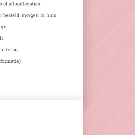
 of afhaallocaties
r besteld, morgen in huis
ijn
ir
en terug
nformatie)