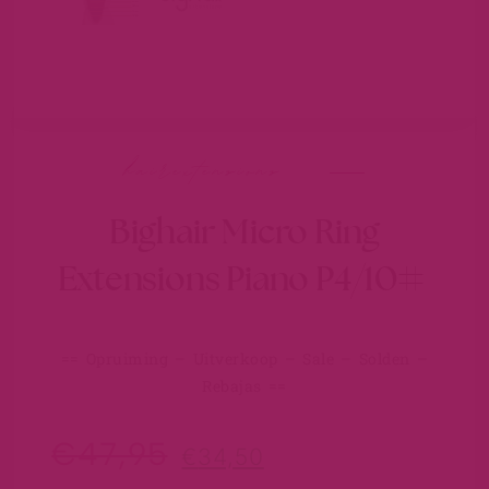
hairextensions
Bighair Micro Ring
Extensions Piano P4/10#
== Opruiming – Uitverkoop – Sale – Solden –
Rebajas ==
€
47,95
€
34,50