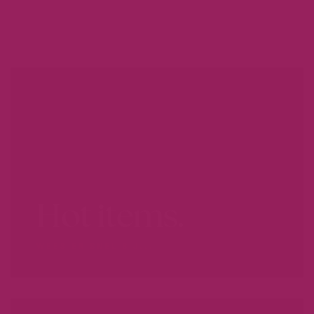
Hot items.
WEES ER SNEL BIJ...