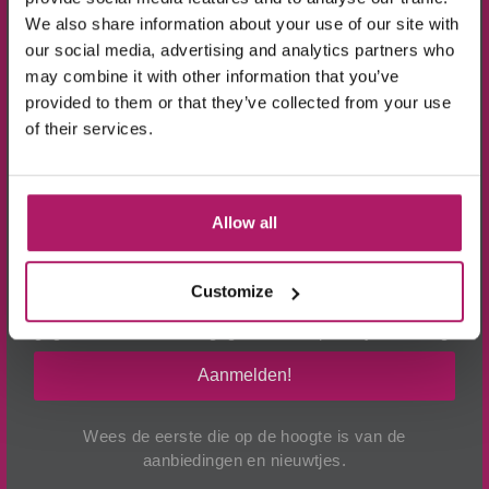
We also share information about your use of our site with
10% KORTING!
our social media, advertising and analytics partners who
may combine it with other information that you’ve
provided to them or that they’ve collected from your use
Op alle producten in de webshop
of their services.
(m.u.v. de sale-producten).
Allow all
Customize
BEKIJK VIDEO
Ik ga akkoord met de verwerking van mijn
gegevens, zoals is aangegeven in de
privacyverklaring
.
Aanmelden!
Wees de eerste die op de hoogte is van de
aanbiedingen en nieuwtjes.