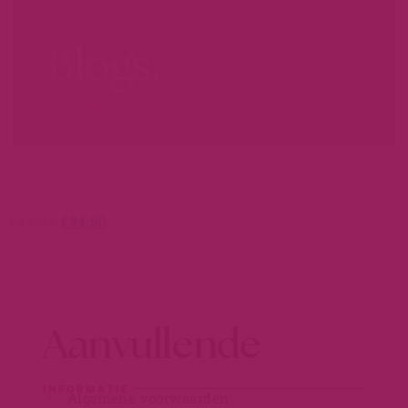
Blogs.
LEER MEER...
€
47,95
€
34,50
Aanvullende
INFORMATIE
Algemene voorwaarden