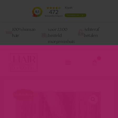
100% human
voor 22:00
Achteraf
hair
besteld
betalen
morgen in huis
0
Aanbieding!