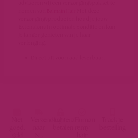
adviseren wij een verzorgingspakket te
nemen van
Met deze
Balmain Hair
verzorgingsproducten houd je jouw
Extensions in optimale conditie en kun
je langer genieten van je haar
verlenging.
Direct uit voorraad leverbaar.
Niet
Verzending
Achteraf
Human
Track je
goed,
naar
betalen
remy
bestelling
geld
NL
hair