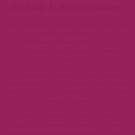
Bighair
hairextensions
In het assortiment van
Bighair
extensions vind je ook
de meest handige benodigheden, zodat je je
hairextensions
goed kan appliceren, zoals de
,
en
microringen
microring naalden
hairextension
.
tangen
Neem ook vooral een kijkje bij de
Bighair
extensions
. Ideaal voor kappers en haarstylisten om
kleurenring
een goede en werkelijke richtlijn te hebben voor het
kiezen van de juiste
hairextensions
.
Vind je het zelf moeilijk om een kleur hairextension
te kiezen? Aarzel dan niet om contact op te nemen
met
Hairextensions
Voordeel voor snel en correct