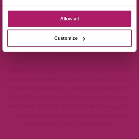
Voordeel!
Voordelig
hairextensions
vinden kan soms een flinke
Allow all
zoektocht zijn, vooral als je ook wilt genieten van
mooie
hairextensions
. Het merk
Bighair
is dan de
Customize
perfecte brand om te kiezen voor je
hairextensions
zoektocht.
Bighair
is een jong en fris merk en heeft een breed
assortiment aan
hairextensions
.
Bighair
biedt zowel
een goede kwaliteit aan een
hair extension
als een
betaalbare prijs, zodat iedereen kan genieten van
mooi haar. Het merk
Bighair
is dan ook een goed
alternatief voor bijvoorbeeld andere extension
merken, zoals Seiseta of Balmain Hair.