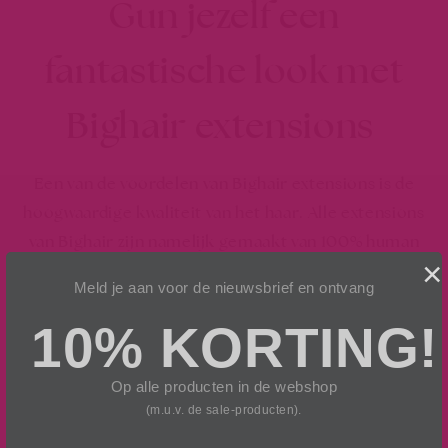
Gun jezelf een
fantastische look met
Bighair
extensions
Een van de voordelen van
Bighair
extensions is de
hoogwaardige kwaliteit van het haar. Alle extensions
van
Bighair
zijn namelijk gemaakt van 100%
human
×
hair
én
Remy hair extensions
. Naast dat je dus geniet
Meld je aan voor de nieuwsbrief en ontvang
van echt haar, zorgt het Remy hair ervoor dat je
10% KORTING!
minder last hebt van klitten in je extensions, doordat
de haarschubben één richting op staan.
Op alle producten in de webshop
Het haar van
Bighair
extensions is gemaakt van
(m.u.v. de sale-producten).
gemengd aziatisch haar en met de extensions creëer