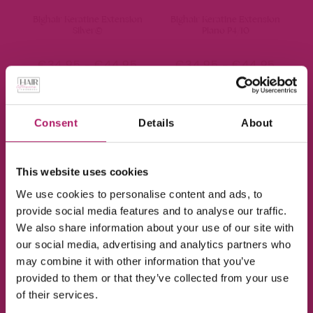
Bighair Keratine Extension
Bighair Keratine Extension
Silver©
Piano P4/10
€
34,95
-
€
44,95
€
34,95
-
€
44,95
Opties selecteren
Opties selecteren
Consent
Details
About
←
1
2
3
4
5
6
…
8
9
10
→
This website uses cookies
We use cookies to personalise content and ads, to
provide social media features and to analyse our traffic.
Shop
Bighair
extensions
We also share information about your use of our site with
our social media, advertising and analytics partners who
may combine it with other information that you’ve
bij
Hairextensions
provided to them or that they’ve collected from your use
of their services.