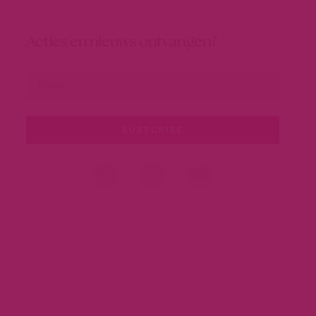
Acties en nieuws ontvangen?
SUBSCRIBE