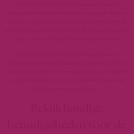
Bighair aanbiedt, hebben zij ook een breed
assortiment aan diverse kleuren extensions. Perfect
voor als je de juiste kleur voor je haar wilt vinden of
als je een totaal andere look wilt. De keuze is namelijk
reuze, waardoor je kunt blijven experimenteren!
Kies bijvoorbeeld voor
,
hairextensions
zwart
of
. Ook in
hairextensions
blond
hairextensions
bruin
deze kleuren hebben we een aanbod in verschillende
variaties hairextensions, zoals diverse kleuren van
en meer.
blonde
hairextensions
Bekijk handige
benodigdheden voor de