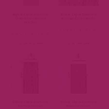
Bighair Clip-in Extension
Bighair Clip-in Extension
Ombrè Scandinavian
Balayage Caramelized©
Blonde©
€
119,95
-
€
259,95
€
119,95
-
€
259,95
Opties selecteren
Opties selecteren
Bighair Clip-in Extension
Bighair Clip-in Extension
Balayage Brond©
Balayage Dubai©