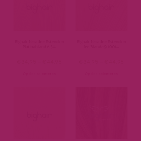
Bighair Keratine Extension
Bighair Keratine Extension
Platinablond 613#
Ice Blonde© 1001#
€
34,95
-
€
44,95
€
34,95
-
€
44,95
Opties selecteren
Opties selecteren