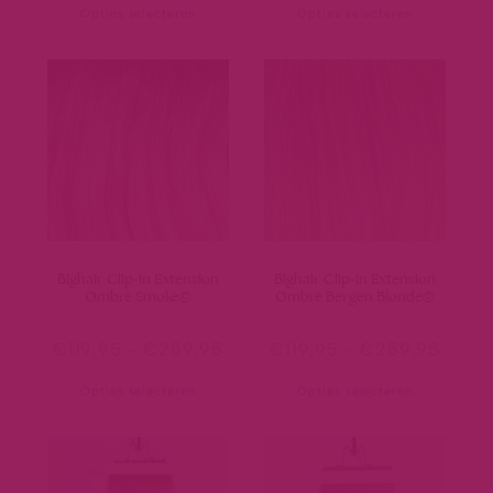
Opties selecteren
Opties selecteren
Bighair Clip-in Extension
Bighair Clip-in Extension
Ombrè Smoke©
Ombrè Bergen Blonde©
€
119,95
-
€
259,95
€
119,95
-
€
259,95
Opties selecteren
Opties selecteren