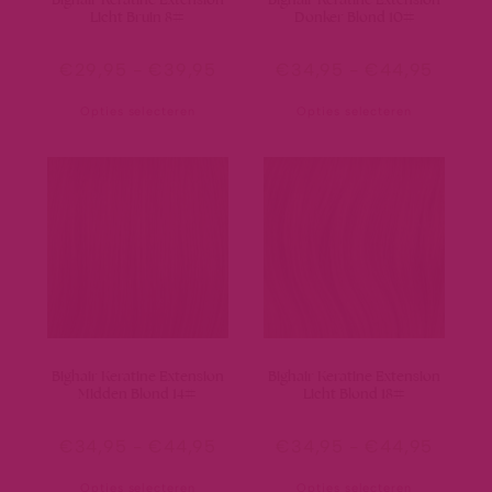
Licht Bruin 8#
Donker Blond 10#
€
29,95
-
€
39,95
€
34,95
-
€
44,95
Opties selecteren
Opties selecteren
Bighair Keratine Extension
Bighair Keratine Extension
Midden Blond 14#
Licht Blond 18#
€
34,95
-
€
44,95
€
34,95
-
€
44,95
Opties selecteren
Opties selecteren