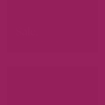
Sale.
VOORDAT ZE WEG ZIJN...