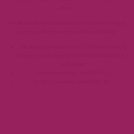
advies.
Bekijk het
Bighair
extensions assortiment vandaag
nog en profiteer van een snelle verzending!
Alle
Bighair
producten voor 23:00 uur besteld,
morgen in huis. In België een verzendtijd van 2-3
werkdagen
Gratis verzending vanaf €75 (NL)
Gratis verzending vanaf €100 (BE)