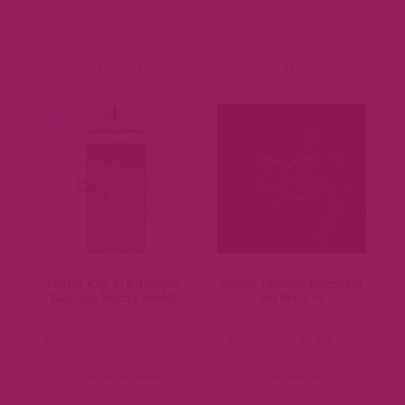
€
119,95
-
€
259,95
€
119,95
-
€
259,95
Opties selecteren
Opties selecteren
Bighair Clip-in Extension
Bighair Keratine Extension
Balayage Mocha Meld©
Jett Black 1#
€
119,95
-
€
259,95
€
29,95
-
€
39,95
Opties selecteren
Opties selecteren