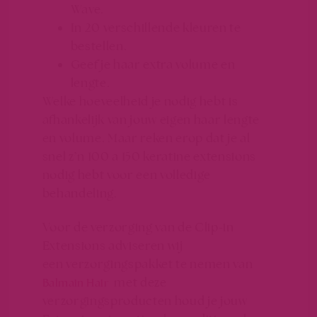
Wave.
In 20 verschillende kleuren te
bestellen.
Geef je haar extra volume en
lengte.
Welke hoeveelheid je nodig hebt is
afhankelijk van jouw eigen haar lengte
en volume. Maar reken erop dat je al
snel z’n 100 a 150 keratine extensions
nodig hebt voor een volledige
behandeling.
Voor de verzorging van de Clip-in
Extensions adviseren wij
een verzorgingspakket te nemen van
met deze
Balmain Hair
verzorgingsproducten houd je jouw