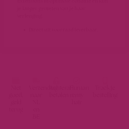
Extensions in optimale conditie en kun
je langer genieten van je haar
verlenging.
Direct uit voorraad leverbaar.
Niet
Verzending
Achteraf
Human
Track je
goed,
naar
betalen
remy
bestelling
geld
NL
hair
terug
en
BE