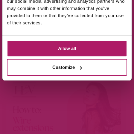
our social media, advertising and analytics partners who
may combine it with other information that you’ve
provided to them or that they’ve collected from your use
Ik ga akkoord met de verwerking van mijn
of their services.
gegevens, zoals is aangegeven in de
privacyverklaring
.
Aanmelden!
Allow all
Wees de eerste die op de hoogte is van de
BEKIJK VIDEO
aanbiedingen en nieuwtjes.
Customize