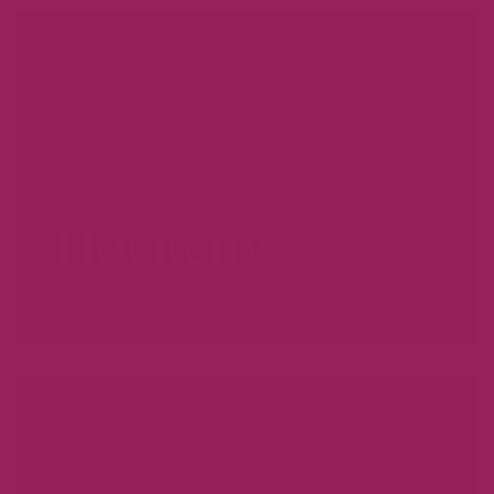
Hot items.
WEES ER SNEL BIJ...