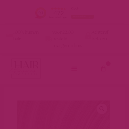
100% human
voor 22:00
Achteraf
hair
besteld
betalen
morgen in huis
0