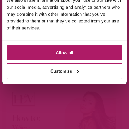
We also share information about your use of our site with
our social media, advertising and analytics partners who
may combine it with other information that you’ve
provided to them or that they’ve collected from your use
Ik ga akkoord met de verwerking van mijn
of their services.
gegevens, zoals is aangegeven in de
privacyverklaring
.
Aanmelden!
Allow all
Wees de eerste die op de hoogte is van de
aanbiedingen en nieuwtjes.
BEKIJK VIDEO
Customize