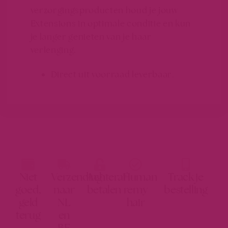
verzorgingsproducten houd je jouw
Extensions in optimale conditie en kun
je langer genieten van je haar
verlenging.
Direct uit voorraad leverbaar.
Niet
Verzending
Achteraf
Human
Track je
goed,
naar
betalen
remy
bestelling
geld
NL
hair
terug
en
BE