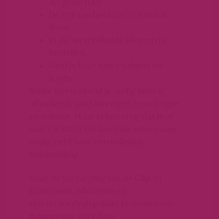
40 gram haar.
De stijl van het haar is Natural
Wave.
In 20 verschillende kleuren te
bestellen.
Geef je haar extra volume en
lengte.
Welke hoeveelheid je nodig hebt is
afhankelijk van jouw eigen haar lengte
en volume. Maar reken erop dat je al
snel z’n 100 a 150 keratine extensions
nodig hebt voor een volledige
behandeling.
Voor de verzorging van de Clip-in
Extensions adviseren wij
een verzorgingspakket te nemen van
met deze
Balmain Hair