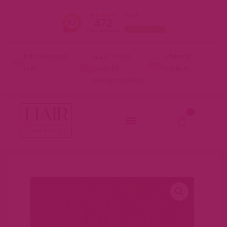
100% human
voor 22:00
Achteraf
hair
besteld
betalen
morgen in huis
0