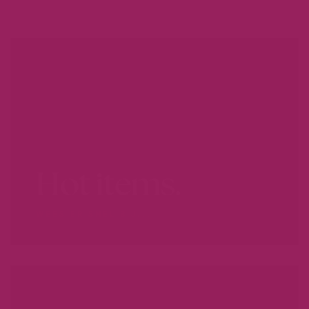
Hot items.
WEES ER SNEL BIJ...