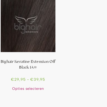
Bighair Keratine Extension Off
Black 1A#
€
29,95
-
€
39,95
Opties selecteren