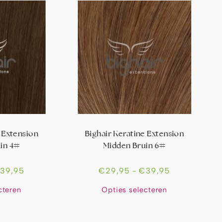
 Extension
Bighair Keratine Extension
in 4#
Midden Bruin 6#
€
39,95
€
29,95
-
€
39,95
cteren
Opties selecteren