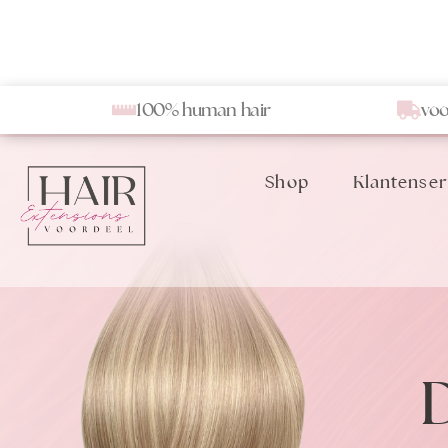
100% human hair
voo
Shop
Klantenser