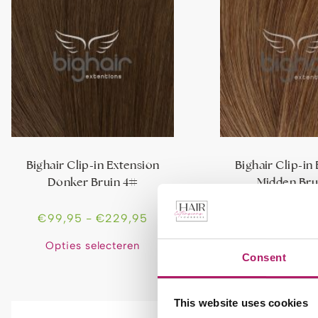
Bighair Clip-in Extension
Bighair Clip-in
Donker Bruin 4#
Midden Bru
€
99,95
-
€
229,95
€
99,95
-
€
Opties selecteren
Opties sele
Consent
This website uses cookies