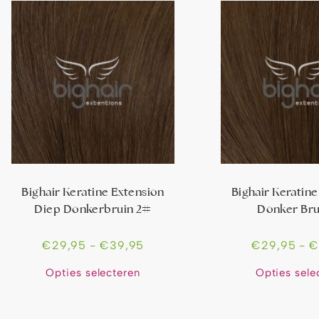
Bighair Keratine Extension
Bighair Keratine
Diep Donkerbruin 2#
Donker Bru
€
29,95
-
€
39,95
€
29,95
-
Opties selecteren
Opties sele