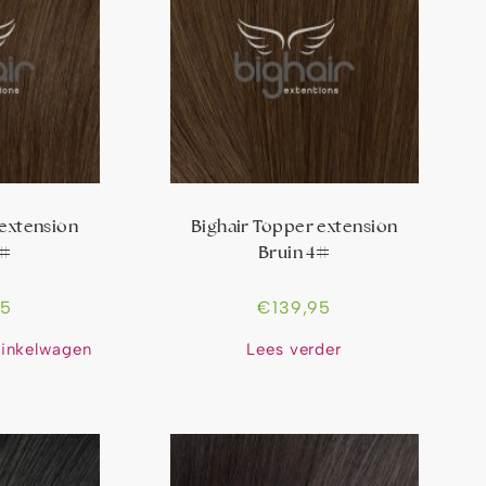
 extension
Bighair Topper extension
2#
Bruin 4#
95
€
139,95
inkelwagen
Lees verder