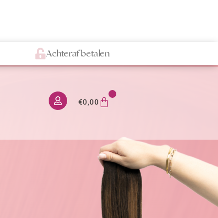
Achteraf betalen
0
€
0,00