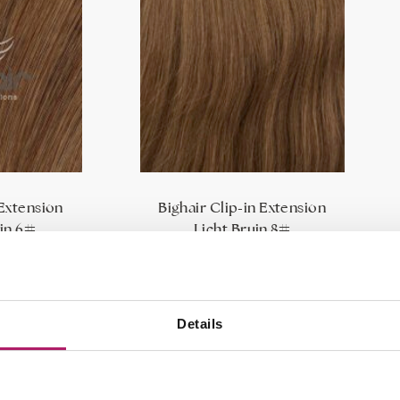
 Extension
Bighair Clip-in Extension
in 6#
Licht Bruin 8#
229,95
€
99,95
-
€
229,95
cteren
Opties selecteren
Details