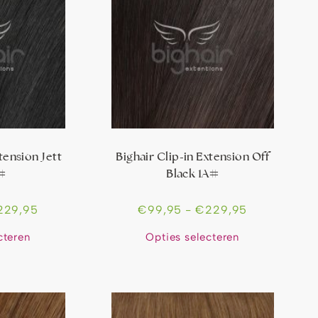
tension Jett
Bighair Clip-in Extension Off
1#
Black 1A#
229,95
€
99,95
-
€
229,95
cteren
Opties selecteren