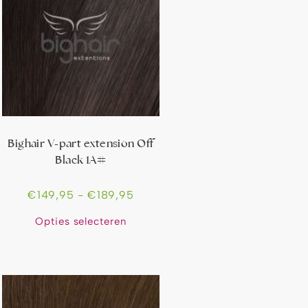
Bighair V-part extension Off
Black 1A#
€
149,95
-
€
189,95
Opties selecteren