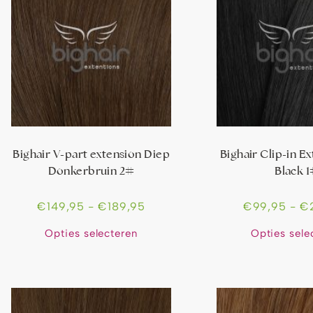
Bighair V-part extension Diep
Bighair Clip-in Ex
Donkerbruin 2#
Black 
€
149,95
-
€
189,95
€
99,95
-
€
Opties selecteren
Opties sele