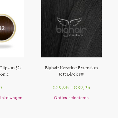
 Clip-on 32/
Bighair Keratine Extension
honie
Jett Black 1#
0
€
29,95
-
€
39,95
inkelwagen
Opties selecteren