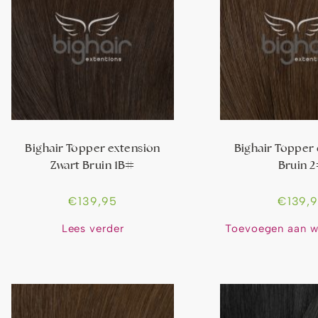
Bighair Topper extension
Bighair Topper
Zwart Bruin 1B#
Bruin 
€
139,95
€
139,
Lees verder
Toevoegen aan w