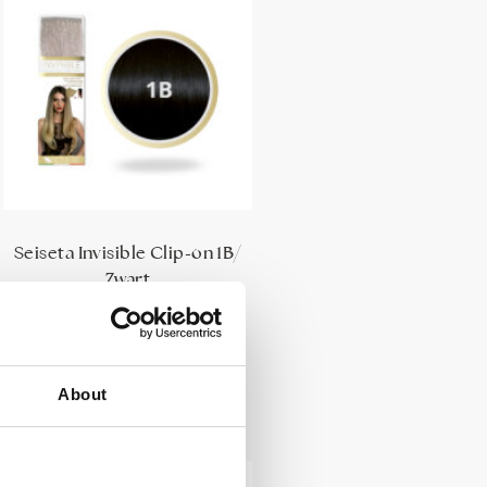
Seiseta Invisible Clip-on 1B/
Zwart
€
39,90
Toevoegen aan winkelwagen
About