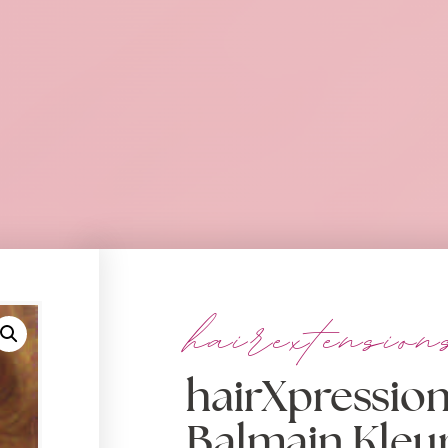
hairextension
hairXpression
Balmain Kleur