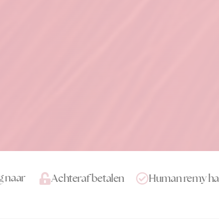
g naar
Achteraf betalen
Human remy ha