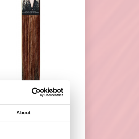
s nodig. Wil je een
odig.
About
ions hairXpression