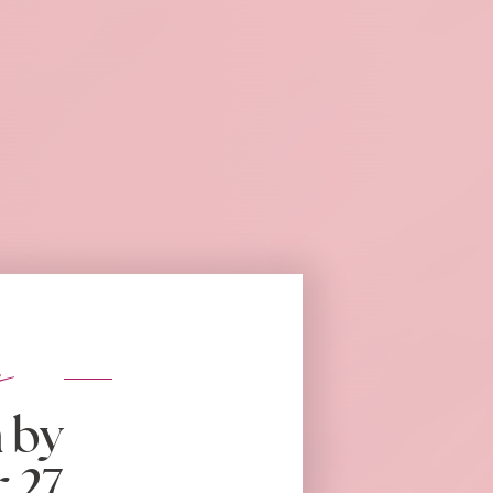
s
 by
 27