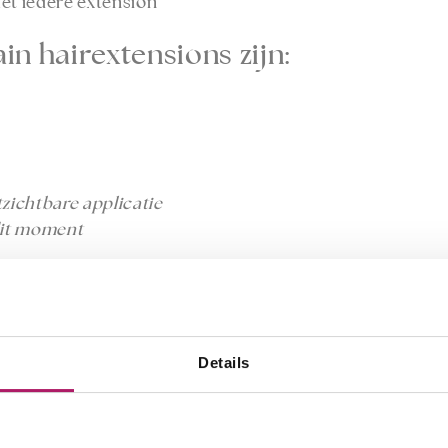
met iedere extension
n hairextensions zijn:
zichtbare applicatie
 dit moment
extensions heb ik nodig?
je 2 tot 3 pakjes (50/75 stuks) hairXpression extension
r dan heb je gemiddeld 4 tot 5 pakjes (100/125 stuks) n
Details
 van 4 verpakkingen van 25 stuks = 100 stuks wax extens