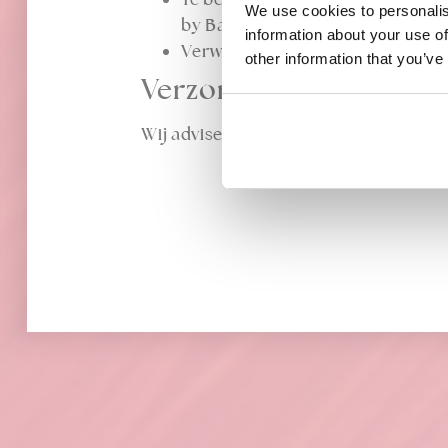
We use cookies to personalis
by Balmain van 50 cm lang
information about your use of
Verwachte levertijd; 1 tot 3 werk
other information that you’ve
Verzorging:
Wij adviseren de Balmain Beauty Care