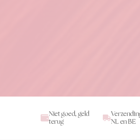
Niet goed, geld
Verzendin
terug
NL en BE