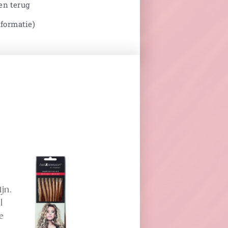
en terug
nformatie)
jn.
l
e