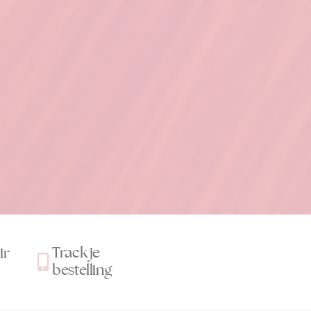
Track je
ir
bestelling