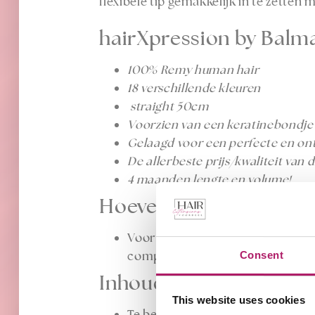
flexibele tip gemakkelijk in te zetten 
hairXpression by Balmai
100% Remy human hair
18 verschillende kleuren
straight 50cm
Voorzien van een keratinebondje
Gelaagd voor een perfecte en ont
De allerbeste prijs/kwaliteit van
4 maanden lengte en volume!
Hoeveel hairXpression 
Voor een volume behandeling heb 
complete verlenging van jouw haa
Consent
Inhoud verpakking:
This website uses cookies
Te bestellen als voordeel pakket