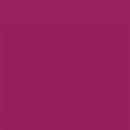
Hot items.
WEES ER SNEL BIJ...