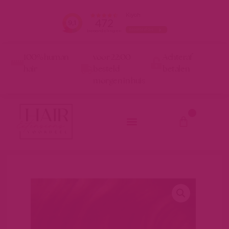
100% human
voor 22:00
Achteraf
hair
besteld
betalen
morgen in huis
0