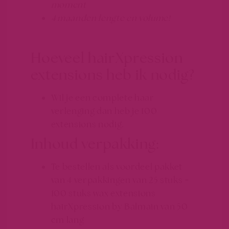
moment
4 maanden lengte en volume!
Hoeveel hairXpression
extensions heb ik nodig?
Wil je een complete haar
verlenging dan heb je 100
extensions nodig.
Inhoud verpakking:
Te bestellen als voordeel pakket
van 4 verpakkingen van 25 stuks =
100 stuks wax extensions
hairXpression by Balmain van 50
cm lang