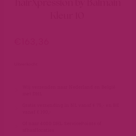
hairXpression by Balmain
Kleur 10
€
163,36
Uitverkocht
Wij verzenden naar Nederland en België
met DHL
Gratis verzending in NL vanaf € 75,- en BE
vanaf € 100,-
Of naar 4000 DHL ServicePoints of
afhaallocaties