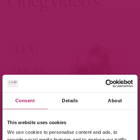
Uitleg video's
×
Meld je aan voor de nieuwsbrief en ontvang
10% KORTING!
Consent
Details
About
Op alle producten in de webshop
BEKIJK VIDEO
This website uses cookies
(m.u.v. de sale-producten).
We use cookies to personalise content and ads, to
provide social media features and to analyse our traffic.