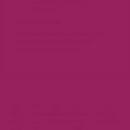
Verwachte levertijd; 1 tot 3
werkdagen
Verzorging:
Wij adviseren de Balmain Beauty Care
producten te gebruiken voor de
verzorging van Extensions.
Niet
Verzending
Achteraf
Human
Track je
goed,
naar
betalen
remy
bestelling
geld
NL
hair