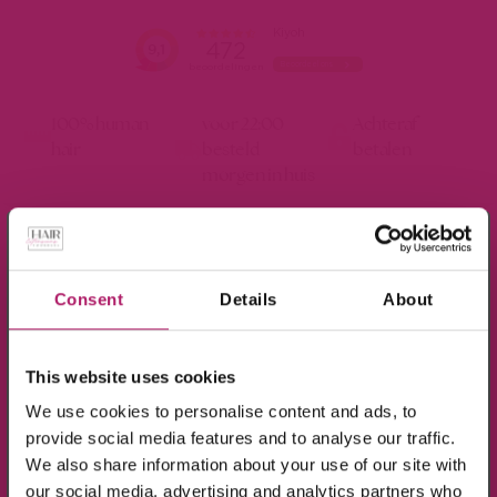
100% human
voor 22:00
Achteraf
hair
besteld
betalen
morgen in huis
×
0
Meld je aan voor de nieuwsbrief en ontvang
10% KORTING!
Consent
Details
About
Op alle producten in de webshop
This website uses cookies
(m.u.v. de sale-producten).
We use cookies to personalise content and ads, to
provide social media features and to analyse our traffic.
We also share information about your use of our site with
our social media, advertising and analytics partners who