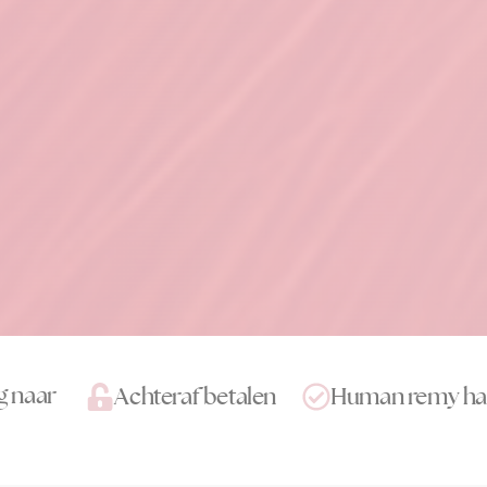
g naar
Achteraf betalen
Human remy ha