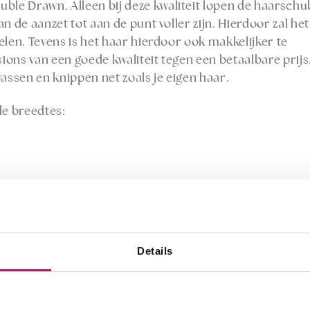
uble Drawn. Alleen bij deze kwaliteit lopen de haarschu
n de aanzet tot aan de punt voller zijn. Hierdoor zal h
elen. Tevens is het haar hierdoor ook makkelijker te
sions van een goede kwaliteit tegen een betaalbare prij
wassen en knippen net zoals je eigen haar.
de breedtes:
 en 60 cm.
Details
 of 150 gram.
ave.
te bestellen.