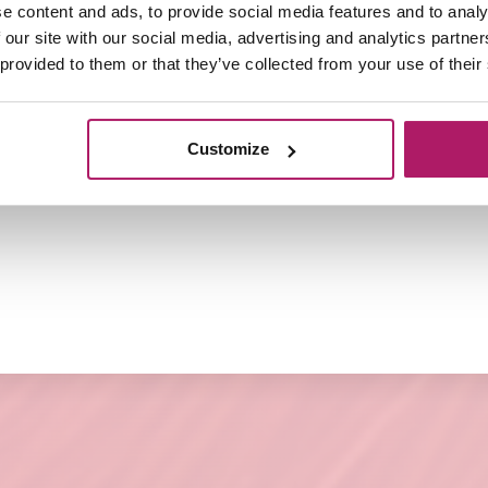
e content and ads, to provide social media features and to analy
 dus een volledige haarverlenging creëren. De Bighair Cl
 our site with our social media, advertising and analytics partn
tten ook uitermate geschikt voor een volume behandelin
 provided to them or that they’ve collected from your use of their
100 gram en dat is gelijk aan ongeveer 100/120 Keratin
tensions adviseren wij een verzorgingspakket te nemen 
Customize
w Extensions in optimale conditie en kun je langer gen