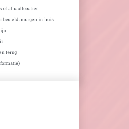
 of afhaallocaties
r besteld, morgen in huis
ijn
ir
en terug
nformatie)