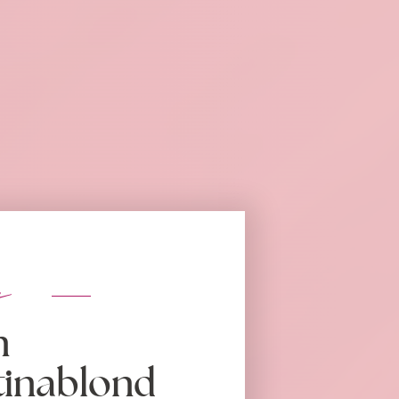
s
n
tinablond