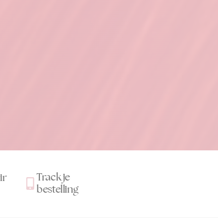
Track je
ir
bestelling