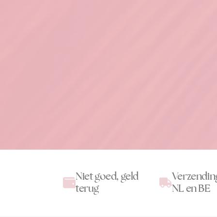
Niet goed, geld
Verzendin
terug
NL en BE