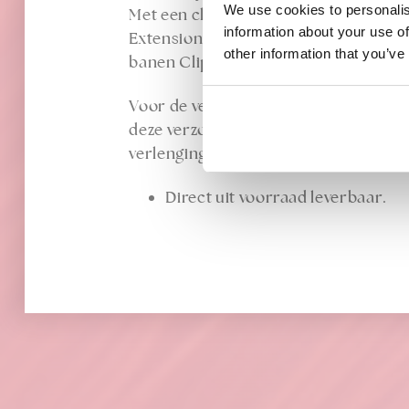
We use cookies to personalis
Met een clip-in set van 8 banen kun je
information about your use of
Extensions zijn door deze 8 losse ma
other information that you’ve
banen Clip-in Extensions gaan vanaf 
Voor de verzorging van de Clip-in Ex
deze verzorgingsproducten houd je jou
verlenging.
Direct uit voorraad leverbaar.