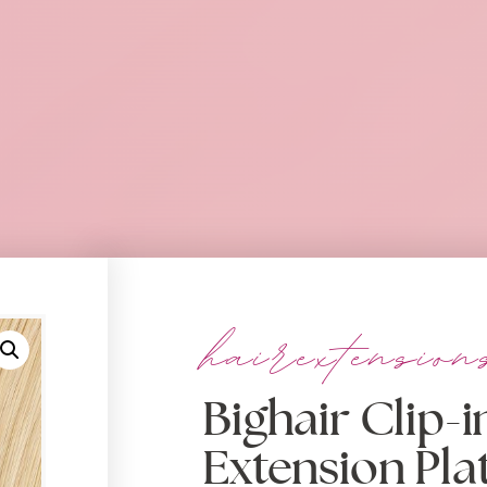
hairextension
Bighair Clip-i
Extension Pla