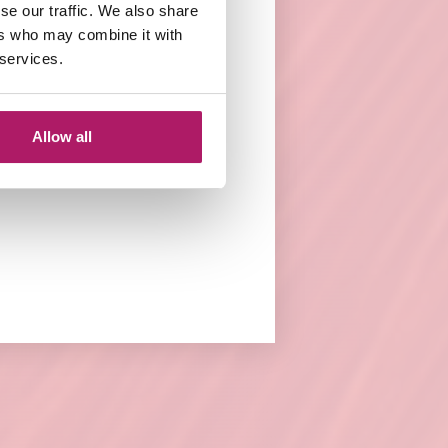
se our traffic. We also share
ip-in
ers who may combine it with
g. De Bighair 8
 services.
e/Wax Extensions.
van
met
Balmain Hair
Allow all
ieten van je haar