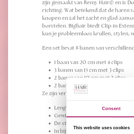
zijn gemaakt van
Remy Hair©
en is Do
richting. Wat betekend dat de haren va
knopen en zal het zacht en glad aanvo
borstelen. Bighair biedt Clip-in Exten
kun je probleemloos krullen, stylen, 
Een set bevat 8 banen van verschillen
1 baan van 20 cm met 4 clips
3 banen van 15 cm met 3 clips
2 banen van 10 cm met 2 clips
2 banen van 3 cm met 1 clip
Ze zijn verkrijgbaar in:
Lengtes zijn er van 40 cm, 50 cm
Consent
Gewicht van het haar is 100 gram
De stijl van het haar is Natural W
This website uses cookies
In bijna 25 verschillende kleuren 