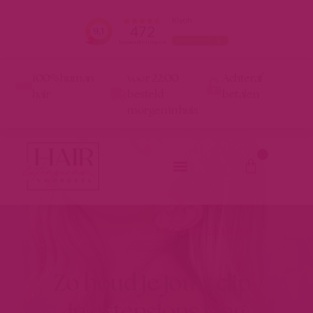
100% human
voor 22:00
Achteraf
hair
besteld
betalen
morgen in huis
0
BLOGBERICHT
Zo houd je jouw clip-
in extensions lang