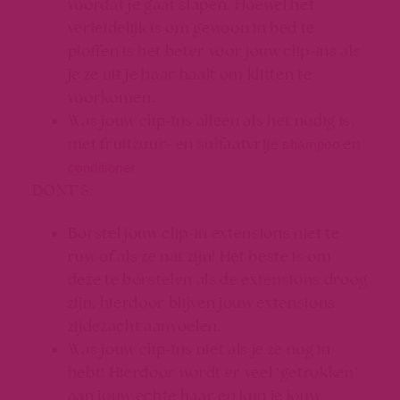
voordat je gaat slapen. Hoewel het
verleidelijk is om gewoon in bed te
ploffen is het beter voor jouw clip-ins als
je ze uit je haar haalt om klitten te
voorkomen.
Was jouw clip-ins alleen als het nodig is,
met fruitzuur- en sulfaatvrije
en
shampoo
.
conditioner
DONT’S:
Borstel jouw clip-in extensions niet te
ruw of als ze nat zijn! Het beste is om
deze te borstelen als de extensions droog
zijn, hierdoor blijven jouw extensions
zijdezacht aanvoelen.
Was jouw clip-ins niet als je ze nog in
hebt! Hierdoor wordt er veel ‘getrokken’
aan jouw echte haar en kun je jouw