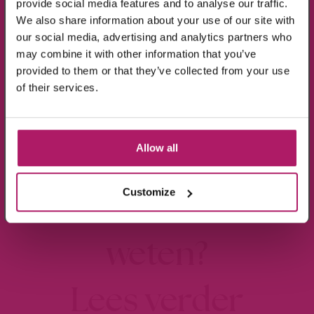
Mail ons!
provide social media features and to analyse our traffic.
We also share information about your use of our site with
our social media, advertising and analytics partners who
Wil je meer weten over de verzorging van jouw
may combine it with other information that you’ve
extensions? Dan kun je ons altijd
of
mailen
provided to them or that they’ve collected from your use
Ik ga akkoord met de verwerking van mijn
! Wij helpen je graag om jouw clip-in
bellen
of their services.
gegevens, zoals is aangegeven in de
privacyverklaring
.
extensions in topconditie te houden!
Aanmelden!
Post Views:
0
Allow all
Wees de eerste die op de hoogte is van de
aanbiedingen en nieuwtjes.
Meer
Customize
weten?
Lees verder