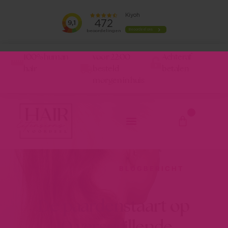
100% human
voor 22:00
Achteraf
hair
besteld
betalen
morgen in huis
0
BLOGBERICHT
De paardenstaart op
10 verschillende