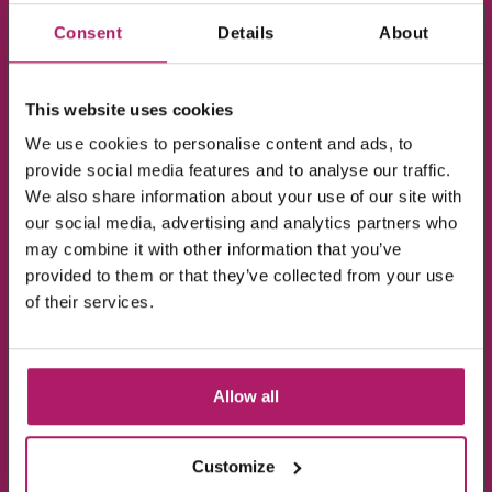
Overige winnaressen
×
Consent
Details
About
Meld je aan voor de nieuwsbrief en ontvang
De titel Miss Teen of the Netherlands is
10% KORTING!
gewonnen door Phaydra Saenen uit
This website uses cookies
Gelderland en de titel Miss Intercontinental
We use cookies to personalise content and ads, to
Netherlands is gewonnen door Cathelijne
Op alle producten in de webshop
provide social media features and to analyse our traffic.
Heppenhuis. Zij zullen de Nederlandse titels
(m.u.v. de sale-producten).
We also share information about your use of our site with
gaan verdedigen bij Miss Teen International in
our social media, advertising and analytics partners who
de USA en Miss Intercontinental in India.
may combine it with other information that you’ve
Uiteraard zijn er ook nog andere winnaressen
provided to them or that they’ve collected from your use
van verschillende awards die werden
of their services.
uitgereikt. Ook werd er aandacht besteed aan
het goede doel. Rebecca Yuen werd gekroond
Ik ga akkoord met de verwerking van mijn
gegevens, zoals is aangegeven in de
privacyverklaring
.
tot Miss Charity en mocht een cheque ter
Allow all
waarde van ruim 46 duizend euro uitreiken
Aanmelden!
aan Stichting Haarwensen. Dit sluit natuurlijk
ontzettend mooi aan op wat wij doen, dus dit
Customize
Wees de eerste die op de hoogte is van de