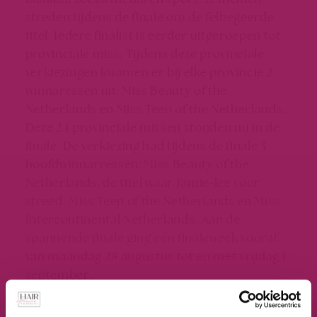
streden tijdens de finale om de felbegeerde
titel. Iedere finalist is eerder uitgeroepen tot
provinciale miss. Tijdens deze provinciale
verkiezingen kwamen er bij elke provincie 2
winnaressen uit: Miss Beauty of the
Netherlands en Miss Teen of the Netherlands.
Deze 24 provinciale missen stonden nu in de
finale. De verkiezing had tijdens de finale 3
hoofdwinnarressen: Miss Beauty of the
Netherlands, de titel waar Jamie-lee voor
streed, Miss Teen of the Netherlands en Miss
Intercontinental Netherlands. Aan de
spannende finale ging een finaleweek vooraf,
van maandag 28 augustus tot en met vrijdag 1
september.