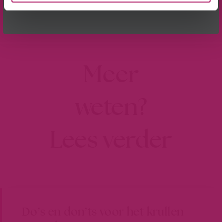
is een erg mooi initiatief.
aanbiedingen en nieuwtjes.
Post Views:
0
Meer
weten?
Lees verder
Do’s en don’ts voor het krullen