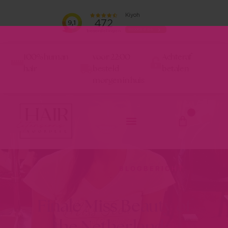
100% human
voor 22:00
Achteraf
hair
besteld
betalen
morgen in huis
0
BLOGBERICHT
Finale Miss Beauty of
the Netherlands