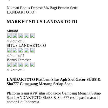
Nikmati
Bonus Deposit 5%
Bagi Pemain Setia
LANDAKTOTO!
MARKET SITUS LANDAKTOTO
Murah!
4.9 out of 5
SITUS LANDAKTOTO
4.9 out of 5
Bonus Terbesar
4.6 out of 5
LANDAKTOTO Platform Situs Apk Slot Gacor Slot88 &
Slot777 Gamgpang Menang Setiap Saat
Platform resmi APK situs slot gacor Gampang Menang Setiap
Saat LANDAKTOTO Slot88 & Slot777 resmi pasti maxwin
nomor 1 di Indonesia.