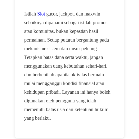
Istilah
Slot
gacor, jackpot, dan maxwin
sebaiknya dipahami sebagai istilah promosi
atau komunitas, bukan kepastian hasil
permainan. Setiap putaran bergantung pada
mekanisme sistem dan unsur peluang.
Tetapkan batas dana serta waktu, jangan
menggunakan uang kebutuhan sehari-hari,
dan berhentilah apabila aktivitas bermain
mulai mengganggu kondisi finansial atau
kehidupan pribadi. Layanan ini hanya boleh
digunakan oleh pengguna yang telah
memenuhi batas usia dan ketentuan hukum
yang berlaku.