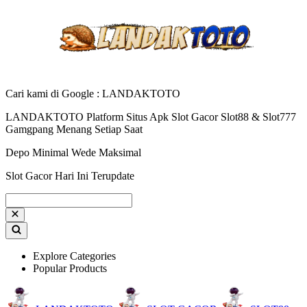
Cari kami di Google : LANDAKTOTO
LANDAKTOTO Platform Situs Apk Slot Gacor Slot88 & Slot777
Gamgpang Menang Setiap Saat
Depo Minimal Wede Maksimal
Slot Gacor Hari Ini Terupdate
Explore Categories
Popular Products