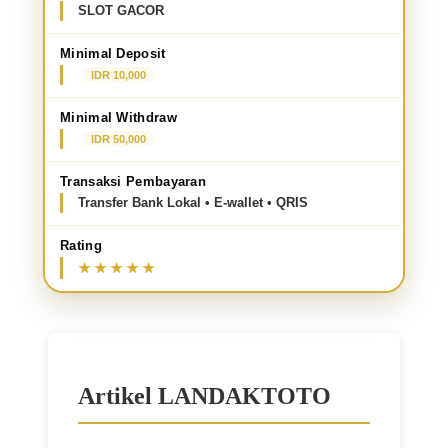
SLOT GACOR
Minimal Deposit
IDR 10,000
Minimal Withdraw
IDR 50,000
Transaksi Pembayaran
Transfer Bank Lokal • E-wallet • QRIS
Rating
Artikel LANDAKTOTO