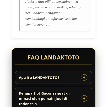
platform dan pilihan permainannya
disampaikan secara ringkas, sehingga
memudahkan pengguna
membandingkan informasi sebelum
memilih layanan.
FAQ LANDAKTOTO
Apa itu LANDAKTOTO?
Kenapa Slot Gacor sangat di
minati oleh pemain judi di
Indonesia?