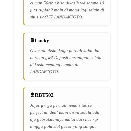
cuman 50ribu bisa dikasih wd sampe 10
juta rupiah? main di mana lagi selain di
situs slot777 LANDAKTOTO.
Lucky
Gw main disini kaga pernah kalah lur
herman gw? Deposit berapapun selalu
di kasih menang cuman di
LANDAKTOTO.
RBT502
Jujur gw ga pernah nemu situs se
perfect ini deh! main disini selalu ada
aja gebrakaannya mulai dari live rtp
hingga pola slot gacor yang sangat