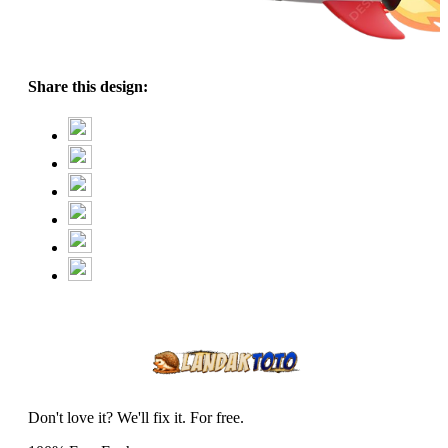
Share this design:
Don't love it? We'll fix it. For free.