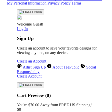
My Personal Information
Privacy Policy
Terms
Welcome Guest!
Log In
Sign Up
Create an account to save your favorite designs for
viewing anytime, on any device.
Create an Account
Artist Sign Up
About TeePublic
Social
Responsibility
Create Account
Cart Preview (0)
You're
$70.00
Away from
FREE US Shipping!
$0