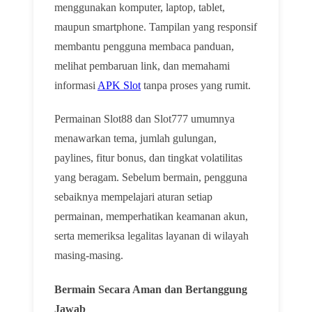
menggunakan komputer, laptop, tablet,
maupun smartphone. Tampilan yang responsif
membantu pengguna membaca panduan,
melihat pembaruan link, dan memahami
informasi
APK Slot
tanpa proses yang rumit.
Permainan Slot88 dan Slot777 umumnya
menawarkan tema, jumlah gulungan,
paylines, fitur bonus, dan tingkat volatilitas
yang beragam. Sebelum bermain, pengguna
sebaiknya mempelajari aturan setiap
permainan, memperhatikan keamanan akun,
serta memeriksa legalitas layanan di wilayah
masing-masing.
Bermain Secara Aman dan Bertanggung
Jawab