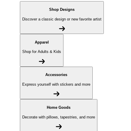
Shop Designs
Discover a classic design or new favorite artist
Apparel
Shop for Adults & Kids
Accessories
Express yourself with stickers and more
Home Goods
Decorate with pillows, tapestries, and more