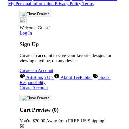
My Personal Information
Privacy Policy
Terms
Welcome Guest!
Log In
Sign Up
Create an account to save your favorite designs for
viewing anytime, on any device.
Create an Account
Artist Sign Up
About TeePublic
Social
Responsibility
Create Account
Cart Preview (0)
You're
$70.00
Away from
FREE US Shipping!
$0