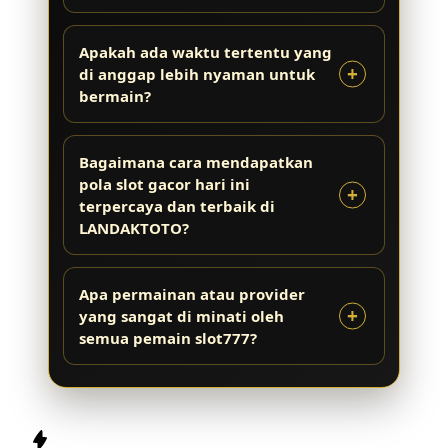
Apakah ada waktu tertentu yang
di anggap lebih nyaman untuk
bermain?
Bagaimana cara mendapatkan
pola slot gacor hari ini
terpercaya dan terbaik di
LANDAKTOTO?
Apa permainan atau provider
yang sangat di minati oleh
semua pemain slot777?