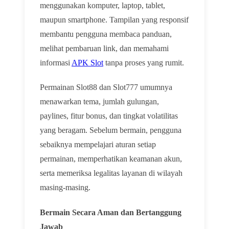
menggunakan komputer, laptop, tablet,
maupun smartphone. Tampilan yang responsif
membantu pengguna membaca panduan,
melihat pembaruan link, dan memahami
informasi
APK Slot
tanpa proses yang rumit.
Permainan Slot88 dan Slot777 umumnya
menawarkan tema, jumlah gulungan,
paylines, fitur bonus, dan tingkat volatilitas
yang beragam. Sebelum bermain, pengguna
sebaiknya mempelajari aturan setiap
permainan, memperhatikan keamanan akun,
serta memeriksa legalitas layanan di wilayah
masing-masing.
Bermain Secara Aman dan Bertanggung
Jawab