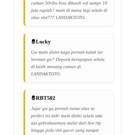
cuman 50ribu bisa dikasih wd sampe 10
juta rupiah? main di mana lagi selain di
situs slot777 LANDAKTOTO.
Lucky
Gw main disini kaga pernah kalah lur
herman gw? Deposit berapapun selalu
di kasih menang cuman di
LANDAKTOTO.
RBT502
Jujur gw ga pernah nemu situs se
perfect ini deh! main disini selalu ada
aja gebrakaannya mulai dari live rtp
hingga pola slot gacor yang sangat