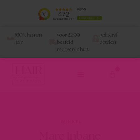
100% human
voor 22:00
Achteraf
hair
besteld
betalen
morgen in huis
0
WINKEL
Marc Inbane